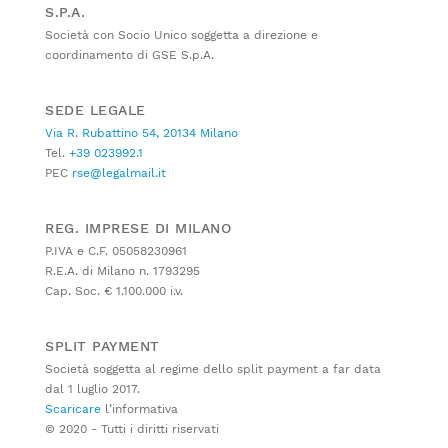
S.P.A.
Società con Socio Unico soggetta a direzione e
coordinamento di GSE S.p.A.
SEDE LEGALE
Via R. Rubattino 54, 20134 Milano
Tel.
+39 023992.1
PEC
rse@legalmail.it
REG. IMPRESE DI MILANO
P.IVA e C.F. 05058230961
R.E.A. di Milano n. 1793295
Cap. Soc. € 1.100.000 i.v.
SPLIT PAYMENT
Società soggetta al regime dello split payment a far data
dal 1 luglio 2017.
Scaricare
l’informativa
© 2020 - Tutti i diritti riservati