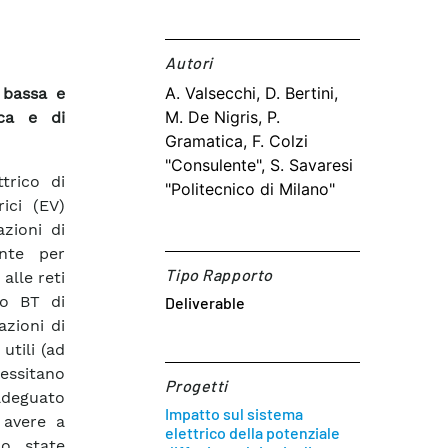
Autori​
A. Valsecchi, D. Bertini,
i bassa e
M. De Nigris, P.
ica e di
Gramatica, F. Colzi
"Consulente", S. Savaresi
trico di
"Politecnico di Milano"
ici (EV)
azioni di
ante per
Tipo Rapporto
alle reti
to BT di
Deliverable
azioni di
utili (ad
essitano
Progetti
 adeguato
Impatto sul sistema
 avere a
elettrico della potenziale
no state