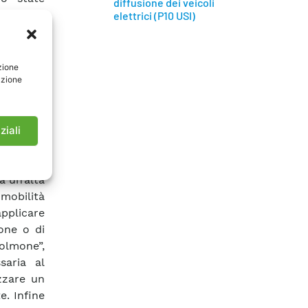
diffusione dei veicoli
trica di
elettrici (P10 USI)
one degli
 quali è
oad flow,
zione
azione
feeder. I
uisce un
ilizzo di
ca veloce
ziali
nche nel
 lungo le
a un’alta
 mobilità
applicare
ione o di
olmone”,
saria al
izzare un
e. Infine