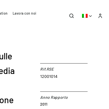
ation
Lavora con noi
ulle
media
Rif.RSE​
12001014
ione
Anno Rapporto
2011