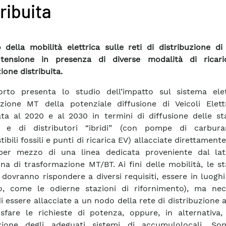
ribuita
 della mobilità elettrica sulle reti di distribuzione d
tensione in presenza di diverse modalità di ricar
ione distribuita.
orto presenta lo studio dell’impatto sul sistema elet
uzione MT della potenziale diffusione di Veicoli Elettr
ata al 2020 e al 2030 in termini di diffusione delle st
ca e di distributori “ibridi” (con pompe di carbur
bili fossili e punti di ricarica EV) allacciate direttamente 
er mezzo di una linea dedicata proveniente dal la
na di trasformazione MT/BT. Ai fini delle mobilità, le st
 dovranno rispondere a diversi requisiti, essere in luoghi 
o, come le odierne stazioni di rifornimento), ma nec
i essere allacciate a un nodo della rete di distribuzione
sfare le richieste di potenza, oppure, in alternativa,
izione degli adeguati sistemi di accumulolocali. So