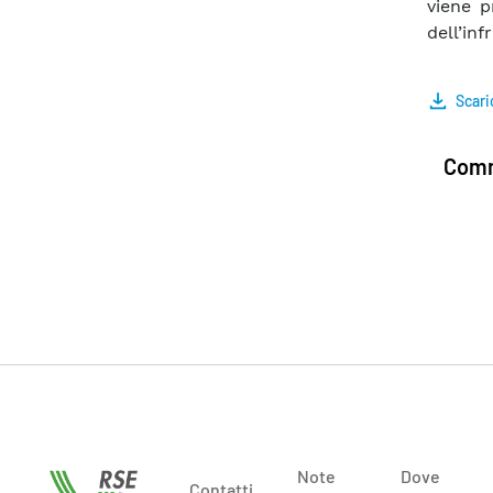
viene p
dell’inf
Scari
Comm
Note
Dove
Contatti