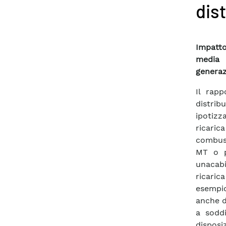
dist
Impatto
media 
generaz
Il rapp
distrib
ipotizz
ricari
combusti
MT o p
unacabi
ricarica
esempi
anche d
a soddi
dispos