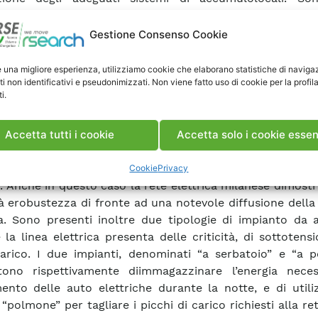
ate valutazioni sulla capacità di parte della rete elet
i contribuire alla ricarica veloce, identificando l’ubicazi
Gestione Consenso Cookie
i distributori e delle cabine secondarie MT/BT alle
bile un allaccio. è quindi stata effettuata un’analisi di l
e una migliore esperienza, utilizziamo cookie che elaborano statistiche di naviga
ti non identificativi e pseudonimizzati. Non viene fatto uso di cookie per la profil
 la quale si è valutato l’abbassamento di tensione lungo i 
i.
ti hanno evidenziato che la ricarica veloce non costit
a per la porzione di linea MT analizzata. Inoltre, l’ut
i acculi permettere l’allaccio dei distributori di ricari
Accetta tutti i cookie
Accetta solo i cookie essen
lle riti BT. Un’analisi simile è stata implementata a
e MARE, permettendo il calcolo delle cadute di tensione
Cookie
Privacy
T. Anche in questo caso la rete elettrica milanese dimostr
à erobustezza di fronte ad una notevole diffusione della
ca. Sono presenti inoltre due tipologie di impianto da 
 la linea elettrica presenta delle criticità, di sottotens
arico. I due impianti, denominati “a serbatoio” e “a p
tono rispettivamente diimmagazzinare l’energia neces
mento delle auto elettriche durante la notte, e di util
“polmone” per tagliare i picchi di carico richiesti alla ret