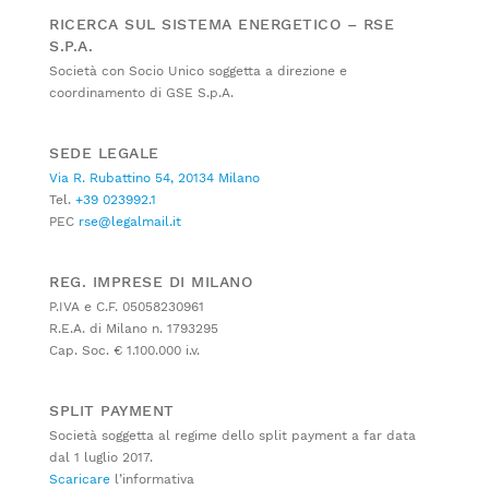
RICERCA SUL SISTEMA ENERGETICO – RSE
S.P.A.
Società con Socio Unico soggetta a direzione e
coordinamento di GSE S.p.A.
SEDE LEGALE
Via R. Rubattino 54, 20134 Milano
Tel.
+39 023992.1
PEC
rse@legalmail.it
REG. IMPRESE DI MILANO
P.IVA e C.F. 05058230961
R.E.A. di Milano n. 1793295
Cap. Soc. € 1.100.000 i.v.
SPLIT PAYMENT
Società soggetta al regime dello split payment a far data
dal 1 luglio 2017.
Scaricare
l’informativa