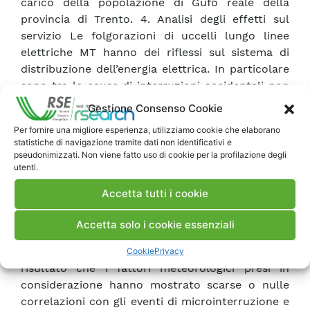
carico della popolazione di Gufo reale della
provincia di Trento. 4. Analisi degli effetti sul
servizio Le folgorazioni di uccelli lungo linee
elettriche MT hanno dei riflessi sul sistema di
distribuzione dell’energia elettrica. In particolare
sono tra le cause di interruzioni accidentali non
permanenti (o microinterruzioni). Nrel corso del
Gestione Consenso Cookie
2000, erano stati analizzati i dati relativi alle
Per fornire una migliore esperienza, utilizziamo cookie che elaborano
microinterruzioni registrate sulle linee di una
statistiche di navigazione tramite dati non identificativi e
delle direzioni territoriali di ENEL Distribuzione.
pseudonimizzati. Non viene fatto uso di cookie per la profilazione degli
utenti.
L’analisi degli andamenti delle microinterruzioni
ha consentito di descrivere l’andamento
Accetta tutti i cookie
stagionale e orario di questi eventi lungo singole
linee e di paragonare i loro pattern con le
Accetta solo i cookie essenziali
informazioni note sui ritmi di attività degli uccelli
e con le variabili meteorologiche disponibili. Ne è
Cookie
Privacy
risultato che i fattori meteorologici presi in
considerazione hanno mostrato scarse o nulle
correlazioni con gli eventi di microinterruzione e