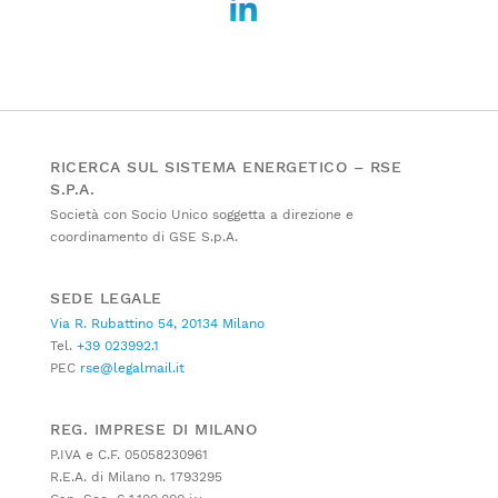
RICERCA SUL SISTEMA ENERGETICO – RSE
S.P.A.
Società con Socio Unico soggetta a direzione e
coordinamento di GSE S.p.A.
SEDE LEGALE
Via R. Rubattino 54, 20134 Milano
Tel.
+39 023992.1
PEC
rse@legalmail.it
REG. IMPRESE DI MILANO
P.IVA e C.F. 05058230961
R.E.A. di Milano n. 1793295