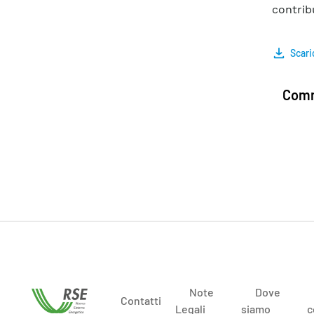
contribu
Scari
Comm
Note
Dove
Contatti
Legali
siamo
c