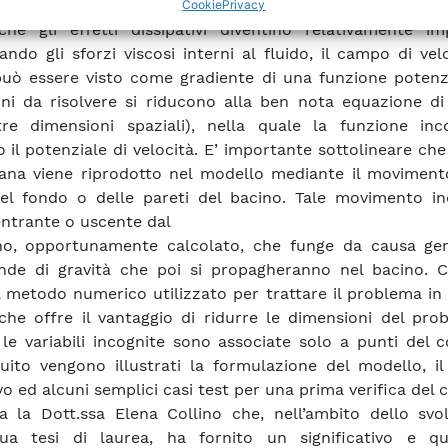
erturbazioni ondose nella fase di formazione e propa
Cookie
Privacy
he gli effetti dissipativi diventino relativamente imp
ando gli sforzi viscosi interni al fluido, il campo di vel
può essere visto come gradiente di una funzione potenzi
ni da risolvere si riducono alla ben nota equazione di
tre dimensioni spaziali), nella quale la funzione inc
 il potenziale di velocità. E’ importante sottolineare che 
rana viene riprodotto nel modello mediante il moviment
el fondo o delle pareti del bacino. Tale movimento i
entrante o uscente dal
no, opportunamente calcolato, che funge da causa gen
nde di gravità che poi si propagheranno nel bacino. 
il metodo numerico utilizzato per trattare il problema i
che offre il vantaggio di ridurre le dimensioni del pro
le variabili incognite sono associate solo a punti del 
uito vengono illustrati la formulazione del modello, i
vo ed alcuni semplici casi test per una prima verifica del c
ia la Dott.ssa Elena Collino che, nell’ambito dello svo
ua tesi di laurea, ha fornito un significativo e qua