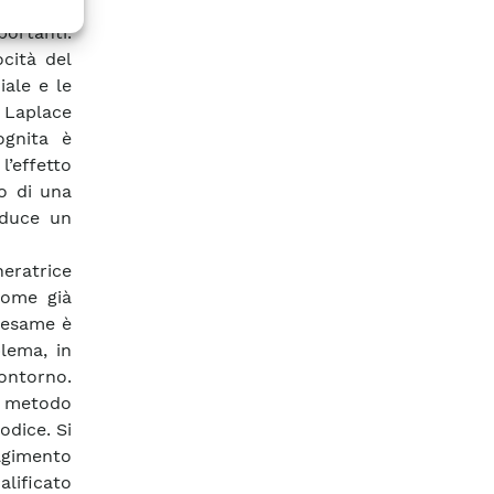
gazione,
ortanti.
ocità del
ale e le
 Laplace
ognita è
l’effetto
o di una
nduce un
eratrice
Come già
n esame è
blema, in
contorno.
l metodo
odice. Si
lgimento
lificato