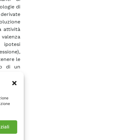
ologie di
derivate
oluzione
 attività
 valenza
ipotesi
essione),
tenere le
zo di un
 trattato
uito). A
liminare
ale, per
zione
azione
algoritmo
ttenuti, è
enamente
potesi di
ziali
o studio