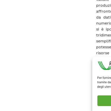
produzi
affront
da dati
numeric
si è ip
tridim
semplif
potesse
risorse
modello
numeric
tale sc
sempli
Per fornir
tramite da
verific
degli utent
numerico
stato r
tridime
flusso 