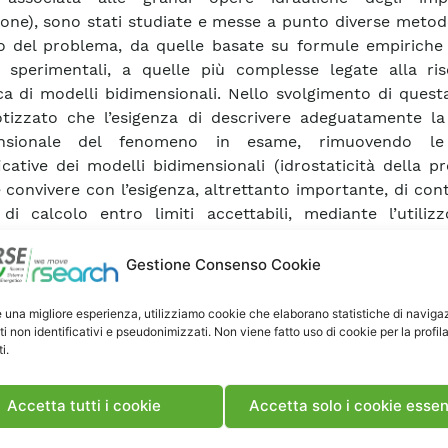
one), sono stati studiate e messe a punto diverse metod
o del problema, da quelle basate su formule empiriche 
 sperimentali, a quelle più complesse legate alla ris
a di modelli bidimensionali. Nello svolgimento di questa
otizzato che l’esigenza di descrivere adeguatamente la
ensionale del fenomeno in esame, rimuovendo le 
icative dei modelli bidimensionali (idrostaticità della pr
 convivere con l’esigenza, altrettanto importante, di con
 di calcolo entro limiti accettabili, mediante l’utiliz
 basato sull’ipotesi di flusso irrotazionale a potenziale,
amente con il "Boundary Element Method” (BEM nel seg
Gestione Consenso Cookie
opo è stata sviluppata innanzitutto una versione pre
ficata del modello, bidimensionale nel piano vertic
e una migliore esperienza, utilizziamo cookie che elaborano statistiche di naviga
ti non identificativi e pseudonimizzati. Non viene fatto uso di cookie per la profil
are le caratteristiche di stabilità e consistenza dell’
i.
 (vedi i rapporti [1]÷[11]). Alla luce dei risultati positivi o
ealizzato un codice di calcolo basato sul modello pi
nsionale. Come si è accennato, il modello è basato sull’i
Accetta tutti i cookie
Accetta solo i cookie essen
irrotazionale a potenziale, normalmente accettata nell