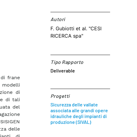
Autori​
F. Gubiotti et al. "CESI
RICERCA spa"
Tipo Rapporto
Deliverable
 di frane
 modelli
zione di
Progetti
e di tali
Sicurezza delle vallate
uata del
associata alle grandi opere
agazione
idrauliche degli impianti di
 SISIGEN
produzione (SIVAL)
zza delle
ianti di