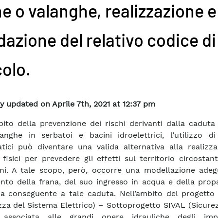
ne o valanghe, realizzazione e
dazione del relativo codice di
colo.
y updated on Aprile 7th, 2021 at 12:37 pm
bito della prevenzione dei rischi derivanti dalla caduta
anghe in serbatoi e bacini idroelettrici, l’utilizzo di
ici può diventare una valida alternativa alla realizza
 fisici per prevedere gli effetti sul territorio circostant
i. A tale scopo, però, occorre una modellazione adeg
to della frana, del suo ingresso in acqua e della prop
da conseguente a tale caduta. Nell’ambito del progetto
zza del Sistema Elettrico) – Sottoprogetto SIVAL (Sicure
e associata alle grandi opere idrauliche degli imp