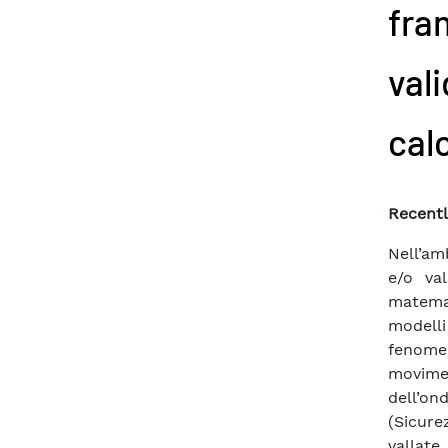
fra
vali
cal
Recentl
Nell’am
e/o val
matemat
modelli
fenomen
movimen
dell’on
(Sicure
vallat