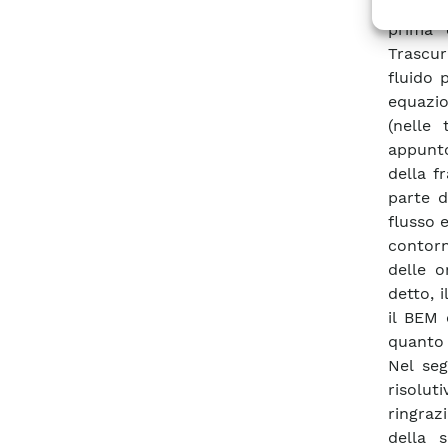
delle p
prima c
Trascur
fluido 
equazio
(nelle 
appunto
della f
parte d
flusso 
contor
delle o
detto, 
il BEM 
quanto 
Nel seg
risoluti
ringraz
della s