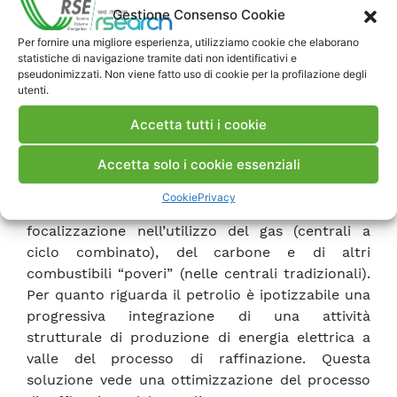
Gestione Consenso Cookie
maggiore ruolo dell’industria petrolifera che, a
valle della lavorazione del greggio ricava dei
Per fornire una migliore esperienza, utilizziamo cookie che elaborano
statistiche di navigazione tramite dati non identificativi e
residui pesanti originati dalla distillazione del
pseudonimizzati. Non viene fatto uso di cookie per la profilazione degli
greggio, che sono stati finora in massima parte
utenti.
“smaltiti” dall’industria elettrica nelle centrali
Accetta tutti i cookie
termoelettriche come olio combustibile (miscela
di frazioni “pesanti” con altre frazioni “leggere”).
Accetta solo i cookie essenziali
Un possibile scenario riguarda un cambiamento
nell’utilizzo dei combustibili da parte
Cookie
Privacy
dell’industria elettrica tradizionale: una
focalizzazione nell’utilizzo del gas (centrali a
ciclo combinato), del carbone e di altri
combustibili “poveri” (nelle centrali tradizionali).
Per quanto riguarda il petrolio è ipotizzabile una
progressiva integrazione di una attività
strutturale di produzione di energia elettrica a
valle del processo di raffinazione. Questa
soluzione vede una ottimizzazione del processo