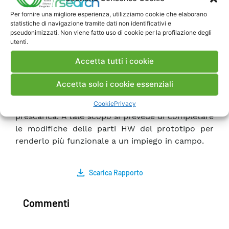
scelto di correlare la soglia per l’attivazione del
Per fornire una migliore esperienza, utilizziamo cookie che elaborano
salvataggio dei dati ai segnali acquisiti con il
statistiche di navigazione tramite dati non identificativi e
sensore ottico; quest’ultimo oltre ad un rapido
pseudonimizzati. Non viene fatto uso di cookie per la profilazione degli
utenti.
tempo di risposta, presenta una sensibilità più
elevata ai fenomeni di prescarica. In futuro si
Accetta tutti i cookie
prevede un’ulteriore attività di sperimentazione
con prove di lunga durata in uno scomparto MT
Accetta solo i cookie essenziali
per consolidare i risultati ottenuti e individuare
soglie di preallarme nell’innesco di fenomeni di
Cookie
Privacy
prescarica. A tale scopo si prevede di completare
le modifiche delle parti HW del prototipo per
renderlo più funzionale a un impiego in campo.
Scarica Rapporto
Commenti