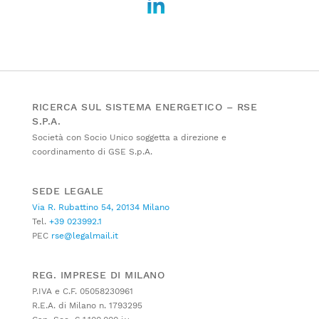
RICERCA SUL SISTEMA ENERGETICO – RSE
S.P.A.
Società con Socio Unico soggetta a direzione e
coordinamento di GSE S.p.A.
SEDE LEGALE
Via R. Rubattino 54, 20134 Milano
Tel.
+39 023992.1
PEC
rse@legalmail.it
REG. IMPRESE DI MILANO
P.IVA e C.F. 05058230961
R.E.A. di Milano n. 1793295