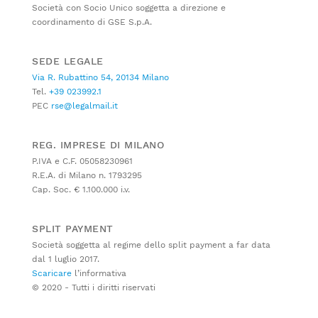
Società con Socio Unico soggetta a direzione e
coordinamento di GSE S.p.A.
SEDE LEGALE
Via R. Rubattino 54, 20134 Milano
Tel.
+39 023992.1
PEC
rse@legalmail.it
REG. IMPRESE DI MILANO
P.IVA e C.F. 05058230961
R.E.A. di Milano n. 1793295
Cap. Soc. € 1.100.000 i.v.
SPLIT PAYMENT
Società soggetta al regime dello split payment a far data
dal 1 luglio 2017.
Scaricare
l’informativa
© 2020 - Tutti i diritti riservati