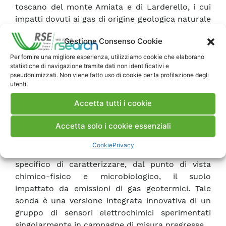
toscano del monte Amiata e di Larderello, i cui
impatti dovuti ai gas di origine geologica naturale
sono noti dai tempi dello sfruttamento delle
Gestione Consenso Cookie
miniere boracifere e sono stati oggetto, anche
recentemente, di studi approfonditi. Nel presente
Per fornire una migliore esperienza, utilizziamo cookie che elaborano
statistiche di navigazione tramite dati non identificativi e
rapporto è riportata una rassegna dei principali
pseudonimizzati. Non viene fatto uso di cookie per la profilazione degli
metodi di rilevamento delle emissioni di CO2, con
utenti.
particolare riferimento alle tecniche geochimiche
Accetta tutti i cookie
che saranno utilizzate per la caratterizzazione di
siti selezionati del territorio toscano.
Accetta solo i cookie essenziali
In particolare, viene presentato un nuovo tipo di
Cookie
Privacy
sonda multiparametrica realizzata allo scopo
specifico di caratterizzare, dal punto di vista
chimico-fisico e microbiologico, il suolo
impattato da emissioni di gas geotermici. Tale
sonda è una versione integrata innovativa di un
gruppo di sensori elettrochimici sperimentati
singolarmente in campagne di misura pregresse.