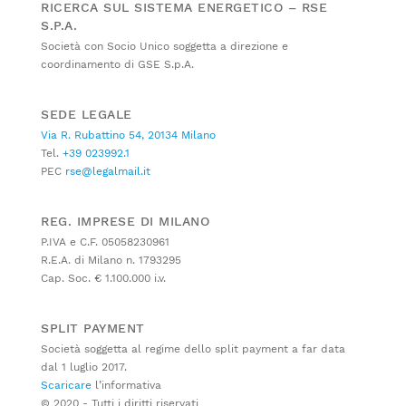
RICERCA SUL SISTEMA ENERGETICO – RSE
S.P.A.
Società con Socio Unico soggetta a direzione e
coordinamento di GSE S.p.A.
SEDE LEGALE
Via R. Rubattino 54, 20134 Milano
Tel.
+39 023992.1
PEC
rse@legalmail.it
REG. IMPRESE DI MILANO
P.IVA e C.F. 05058230961
R.E.A. di Milano n. 1793295
Cap. Soc. € 1.100.000 i.v.
SPLIT PAYMENT
Società soggetta al regime dello split payment a far data
dal 1 luglio 2017.
Scaricare
l’informativa
© 2020 - Tutti i diritti riservati