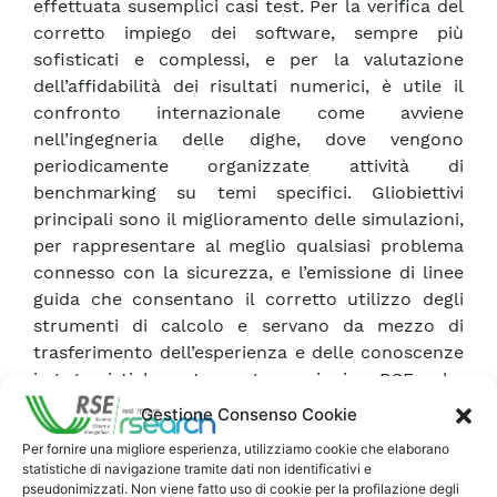
effettuata susemplici casi test. Per la verifica del
corretto impiego dei software, sempre più
sofisticati e complessi, e per la valutazione
dell’affidabilità dei risultati numerici, è utile il
confronto internazionale come avviene
nell’ingegneria delle dighe, dove vengono
periodicamente organizzate attività di
benchmarking su temi specifici. Gliobiettivi
principali sono il miglioramento delle simulazioni,
per rappresentare al meglio qualsiasi problema
connesso con la sicurezza, e l’emissione di linee
guida che consentano il corretto utilizzo degli
strumenti di calcolo e servano da mezzo di
trasferimento dell’esperienza e delle conoscenze
ingegneristiche tra generazioni. RSE ha
partecipato all’11° Benchmark Workshop,
Gestione Consenso Cookie
svolgendo il Tema A(Effect of concrete swelling
Per fornire una migliore esperienza, utilizziamo cookie che elaborano
on the equilibrium and displacements of an arch
statistiche di navigazione tramite dati non identificativi e
dam) e il Tema C (Estimation of the probability of
pseudonimizzati. Non viene fatto uso di cookie per la profilazione degli