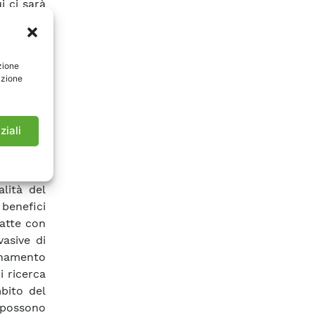
i ci sarà
 inoltre,
nalisi di
ventuali
zione
sione del
azione
tarne la
 rispetto
fficace i
ziali
 servizio
erivanti
ono in un
alità del
 benefici
satte con
asive di
ionamento
i ricerca
mbito del
e possono