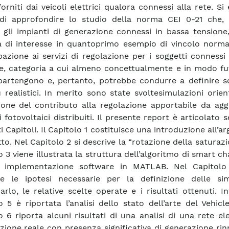
orniti dai veicoli elettrici qualora connessi alla rete. Si è
 di approfondire lo studio della norma CEI 0-21 che,
i gli impianti di generazione connessi in bassa tensione
a di interesse in quantoprimo esempio di vincolo normat
pazione ai servizi di regolazione per i soggetti connessi
e, categoria a cui almeno concettualmente e in modo fut
artengono e, pertanto, potrebbe condurre a definire sc
 realistici. In merito sono state svoltesimulazioni orien
ione del contributo alla regolazione apportabile da agg
 fotovoltaici distribuiti. Il presente report è articolato 
i Capitoli. Il Capitolo 1 costituisce una introduzione all’
to. Nel Capitolo 2 si descrive la “rotazione della saturazi
 3 viene illustrata la struttura dell’algoritmo di smart ch
va implementazione software in MATLAB. Nel Capitol
te le ipotesi necessarie per la definizione delle sim
rlo, le relative scelte operate e i risultati ottenuti. In
o 5 è riportata l’analisi dello stato dell’arte del Vehicle
o 6 riporta alcuni risultati di una analisi di una rete ele
uzione reale con presenza significativa di generazione rin