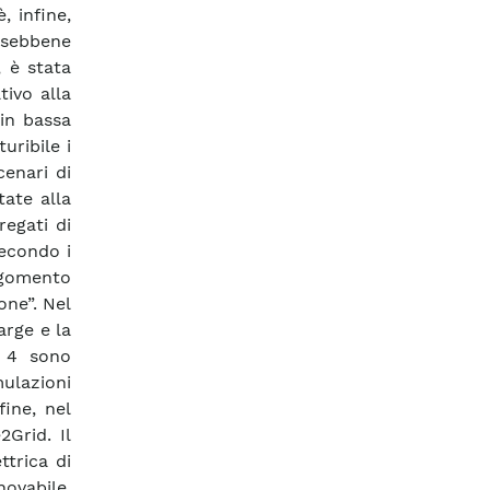
, infine,
 sebbene
, è stata
ivo alla
 in bassa
uribile i
enari di
tate alla
regati di
secondo i
argomento
one”. Nel
arge e la
o 4 sono
ulazioni
fine, nel
2Grid. Il
ttrica di
novabile.