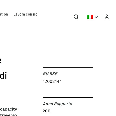
ation
Lavora con noi
e
di
Rif.RSE​
12002144
Anno Rapporto
 capacity
2011
ttraverso