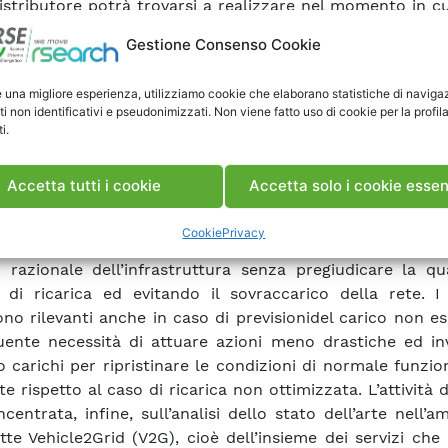
Distributore potrà trovarsi a realizzare nel momento in cu
a diffusione del veicolo elettrico. Tale tipo di approccio,
Gestione Consenso Cookie
a la definizione di simulazioni “Monte Carlo” utili per l’a
i scenari di mobilità e modelli di business e di e
e una migliore esperienza, utilizziamo cookie che elaborano statistiche di naviga
vazioni. Poichè l’algoritmo sviluppato si basa su una previ
ti non identificativi e pseudonimizzati. Non viene fatto uso di cookie per la profil
di base della rete è stato ancheritenuto opportuno valu
i.
lità rispetto a scostamenti dei valori reali di carico base
evisioni. Al fine di interpretare in modo sintetico ed e
Accetta tutti i cookie
Accetta solo i cookie essen
i sono stati utilizzati i tradizionali indici di qualità del
e SAIFI). I risultati mostrano chiaramente i benefici d
Cookie
Privacy
ozione di un profilo di ricarica ottimizzato che si riflett
 razionale dell’infrastruttura senza pregiudicare la qu
o di ricarica ed evitando il sovraccarico della rete. I
no rilevanti anche in caso di previsionidel carico non e
ente necessità di attuare azioni meno drastiche ed inv
o carichi per ripristinare le condizioni di normale funz
te rispetto al caso di ricarica non ottimizzata. L’attività d
centrata, infine, sull’analisi dello stato dell’arte nell’a
tte Vehicle2Grid (V2G), cioè dell’insieme dei servizi ch