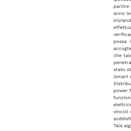
partire
anno le
inizian
effettu
verific
possa 
accoglie
che tal
penetra
stato s
(smart c
Distrib
power f
funzion
elettri
vincoli
soddisfi
Tale al