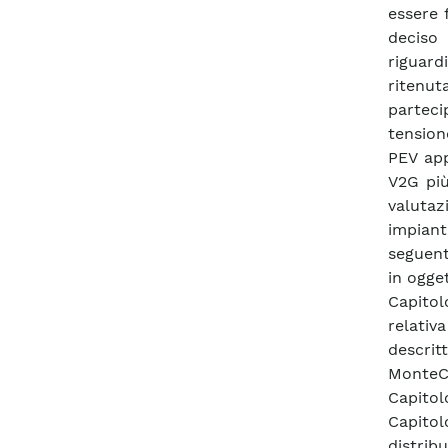
essere f
deciso
riguard
ritenut
parteci
tension
PEV app
V2G più
valutaz
impianti
seguent
in ogget
Capitolo
relati
descrit
MonteCa
Capitol
Capitol
distrib