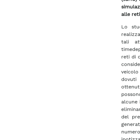
simulaz
alle ret
Lo stu
realizz
tali a
timedep
reti di 
conside
veicolo
dovuti 
ottenut
possono
alcune 
elimina
del pre
generat
numero 
ipotizz