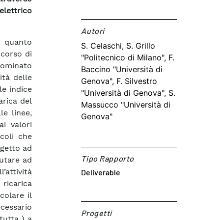
elettrico
Autori​
 quanto
S. Celaschi, S. Grillo
 corso di
"Politecnico di Milano", F.
nominato
Baccino "Università di
ità delle
Genova", F. Silvestro
ale indice
"Università di Genova", S.
arica del
Massucco "Università di
le linee,
Genova"
ai valori
coli che
ggetto ad
Tipo Rapporto
iutare ad
’attività
Deliverable
ricarica
colare il
cessario
Progetti
tutta ) a