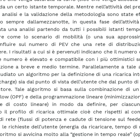
 da un certo istante temporale. Mentre nell’attività del p
 analisi e la validazione della metodologia sono state e
do sempre dallamezzanotte, in questa fase dell’attività
ata una analisi partendo da tutti i possibili istanti temp
are come lo scenario di mobilità (o una sua approssi
influire sul numero di PEV che una rete di distribuz
re. I risultati a cui si è pervenuti indicano che il numero d
e numero è elevato e compatibile con i più ottimistici s
zione a breve e medio termine. Parallelamente a tale at
tudiato un algoritmo per la definizione di una ricarica int
harge) sia dal punto di vista dell’utente che dal punto di 
utore. Tale algoritmo si basa sulla combinazione di un
low (OPF) e della programmazione lineare (minimizzazion
e di costo lineare) in modo da definire, per ciascun
co il profilo di ricarica ottimale cioè che rispetti al c
 di rete (flussi di potenza e cadute di tensione sul feed
 le richieste dell’utente (energia da ricaricare, tempo di r
goritmo si avvicina molto alla “gestione in tempo reale” (o