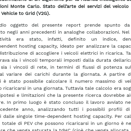
ioni Monte Carlo. Stato dell’arte dei servizi del veicolo 
i Vehicle to Grid (V2G).
dio oggetto del presente report prende spunto da
ato negli anni precedenti in analoghe collaborazioni. Nel
ttività era stato, infatti, definito un indice, de
endent hosting capacity, ideato per analizzare la capac
distribuzione di accogliere i veicoli elettrici in ricarica. T
rava sia i vincoli temporali imposti dalla durata dellaric
 sia i vincoli di rete, in termini di flussi di potenza sul
al variare dei carichi durante la giornata. A partire d
i è stato possibile calcolare il numero massimo di vei
 ricaricarsi in una giornata. Tuttavia tale calcolo era so
ipotesi e limitazioni che la presente ricerca dovrebbe a
re. In primo luogo è stato concluso il lavoro avviato nell
cedente anno, analizzando tutti i possibili profili di 
i dalle singole time-dependent hosting capacity. Per cal
totale di PEV che possono ricaricarsi in un giorno è ne
are che venga saturata la tdHC (cioè che venga allocata 