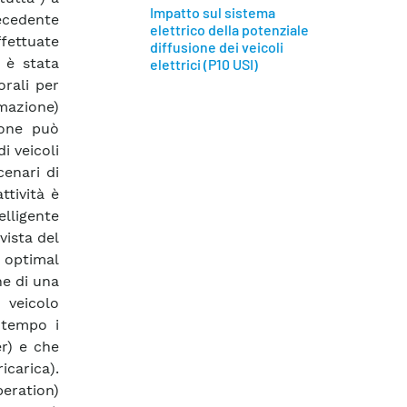
Impatto sul sistema
recedente
elettrico della potenziale
ffettuate
diffusione dei veicoli
 è stata
elettrici (P10 USI)
orali per
mazione)
ione può
i veicoli
cenari di
tività è
elligente
vista del
 optimal
e di una
 veicolo
ontempo i
er) e che
icarica).
peration)