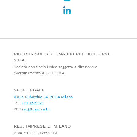
RICERCA SUL SISTEMA ENERGETICO – RSE
S.P.A.
Società con Socio Unico soggetta a direzione e
coordinamento di GSE S.p.A.
SEDE LEGALE
Via R. Rubattino 54, 20134 Milano
Tel.
+39 023992.1
PEC
rse@legalmail.it
REG. IMPRESE DI MILANO
P.IVA e C.F. 05058230961