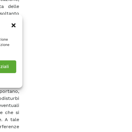
a delle
 soltanto
 in grado
zione di
, e sulle
zione
 range di
azione
fenomeni
 quali: •
che sugli
ziali
a metalli
lle linee
requenze
portano,
odisturbi
eventuali
re che si
e. A tale
ferenze