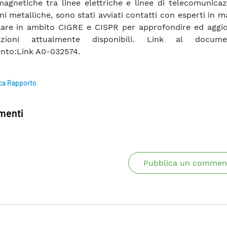
magnetiche tra linee elettriche e linee di telecomunica
i metalliche, sono stati avviati contatti con esperti in ma
lare in ambito CIGRE e CISPR per approfondire ed aggio
azioni attualmente disponibili. Link al docum
ento:Link A0-032574.
ca Rapporto
enti
Pubblica un commen