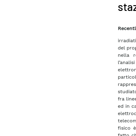
staz
Recentl
irradiat
del pro
nella 
l’anal
elettr
partic
rappres
studiat
fra lin
ed in c
elettro
telecom
fisico 
fatto c