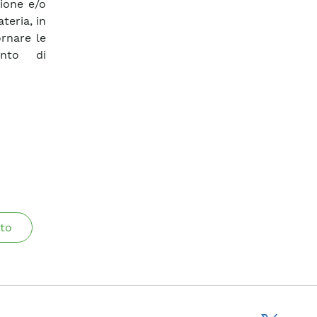
zione e/o
teria, in
rnare le
ento di
to