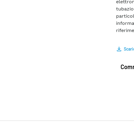
elettro
tubazion
partico
inform
riferim
Scari
Comm