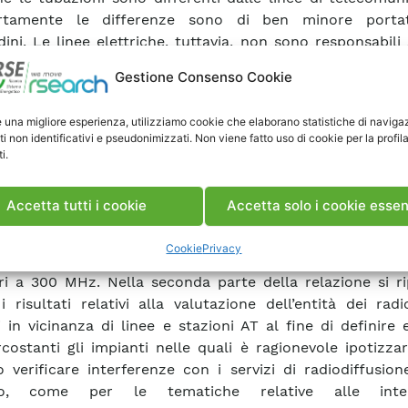
tamente le differenze sono di ben minore portat
udini. Le linee elettriche, tuttavia, non sono responsabili
meni di interferenza a frequenza di rete, ma sono anche
Gestione Consenso Cookie
rare “radiodisturbi” sulle trasmissioni radio in modula
a, nel range di frequenze compreso tra 150 kHz e 30 MHz
e una migliore esperienza, utilizziamo cookie che elaborano statistiche di naviga
sioni televisive e radio in modulazione di frequenza, nel
ti non identificativi e pseudonimizzati. Non viene fatto uso di cookie per la profil
nze compreso tra 30 MHz e 300 MHz, in presenza di 
i.
specifici associati a particolari condizioni ambientali
e lungo i conduttori dovute all’effetto corona, • pre-scari
Accetta tutti i cookie
Accetta solo i cookie essen
i, • scariche nei cattivi contatti fra parti metalliche o tr
anti. Gli effetti dovuti alle radiointerferenze prodotte da
Cookie
Privacy
iche si considerano normalmente trascurabili per f
ri a 300 MHz. Nella seconda parte della relazione si ri
 i risultati relativi alla valutazione dell’entità dei radi
ti in vicinanza di linee e stazioni AT al fine di definire 
rcostanti gli impianti nelle quali è ragionevole ipotizza
 verificare interferenze con i servizi di radiodiffusion
do, come per le tematiche relative alle inter