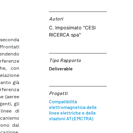
Autori​
C. Imposimato "CESI
RICERCA spa"
a seconda
frontati
tendendo
Tipo Rapporto
rferenze
che, con
Deliverable
elazione
uanto già
rferenza
Progetti
ne (aeree
Compatibilità
enti, gli
elettromagnetica delle
linee di
linee elettriche e delle
ccanismo
stazioni AT (EMCTRA)
dono dal
icazione,