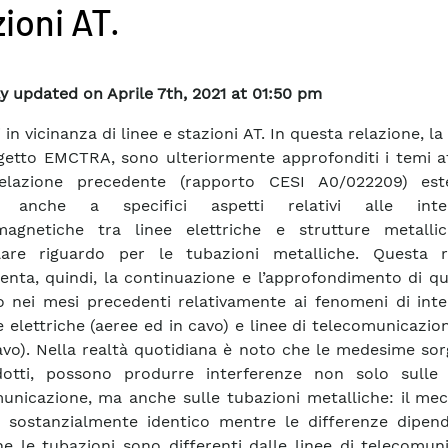
ioni AT.
y updated on Aprile 7th, 2021 at 01:50 pm
i in vicinanza di linee e stazioni AT. In questa relazione, l
getto EMCTRA, sono ulteriormente approfonditi i temi af
relazione precedente (rapporto CESI A0/022209) es
isi anche a specifici aspetti relativi alle inte
omagnetiche tra linee elettriche e strutture metalli
olare riguardo per le tubazioni metalliche. Questa r
enta, quindi, la continuazione e l’approfondimento di q
o nei mesi precedenti relativamente ai fenomeni di inte
ee elettriche (aeree ed in cavo) e linee di telecomunicazio
avo). Nella realtà quotidiana è noto che le medesime sorg
dotti, possono produrre interferenze non solo sulle 
unicazione, ma anche sulle tubazioni metalliche: il me
è sostanzialmente identico mentre le differenze dipen
he le tubazioni sono differenti dalle linee di telecomun