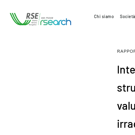
Chi siamo
Società
RAPPOR
Inte
stru
val
irra