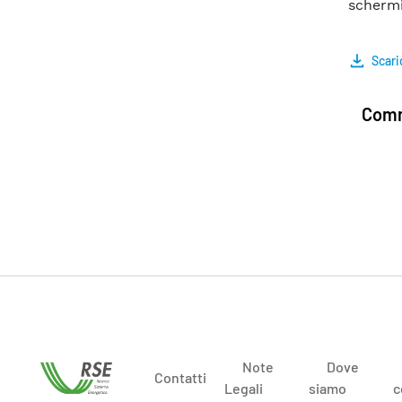
schermi
Scari
Comm
Note
Dove
Contatti
Legali
siamo
c