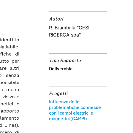
Autori​
R. Brambilla "CESI
RICERCA spa"
identi in
gliabile,
fiche di
Tipo Rapporto
tutto per
are altri
Deliverable
to senza
ossibile
ci e meno
Progetti
 visivo e
Influenza delle
netici è
problematiche connesse
 rapporto
con i campi elettrici e
olamento
magnetici (CAMPI)
d Lines).
umero di