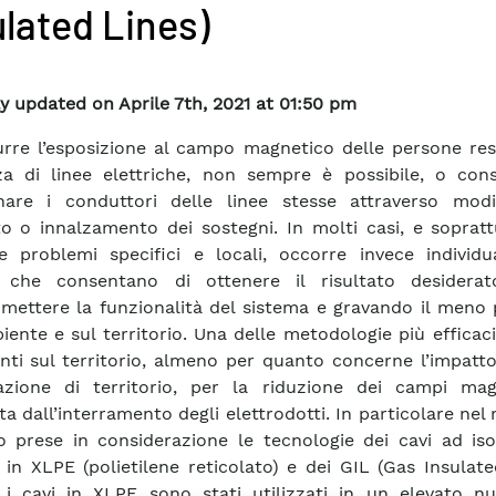
ulated Lines)
y updated on Aprile 7th, 2021 at 01:50 pm
urre l’esposizione al campo magnetico delle persone res
za di linee elettriche, non sempre è possibile, o consi
nare i conduttori delle linee stesse attraverso modi
to o innalzamento dei sostegni. In molti casi, e soprat
re problemi specifici e locali, occorre invece individu
 che consentano di ottenere il risultato desidera
ettere la funzionalità del sistema e gravando il meno p
biente e sul territorio. Una delle metodologie più effica
nti sul territorio, almeno per quanto concerne l’impatto
azione di territorio, per la riduzione dei campi mag
ta dall’interramento degli elettrodotti. In particolare nel
 prese in considerazione le tecnologie dei cavi ad is
 in XLPE (polietilene reticolato) e dei GIL (Gas Insulate
i cavi in XLPE sono stati utilizzati in un elevato n