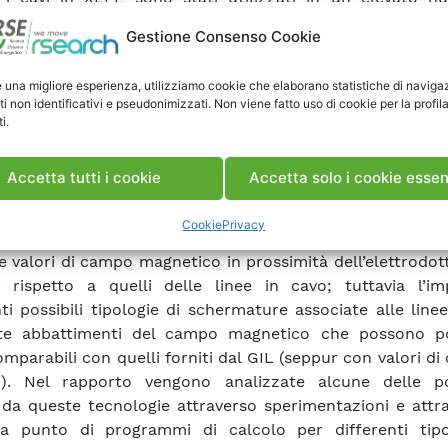
ti negli ultimi decenni ed hanno ormai raggiunto una
Gestione Consenso Cookie
ale accettazione, le linee ad isolamento gassoso (perlom
tima versione, con l’impiego di una miscela di gas isol
e una migliore esperienza, utilizziamo cookie che elaborano statistiche di naviga
proponendo ora come possibile alternativa ai cavi, seb
ti non identificativi e pseudonimizzati. Non viene fatto uso di cookie per la profil
ento a casi particolari, in ragione di un costo di impia
i.
. Nel rapporto vengono analizzate nel dettaglio le caratt
e di progetto delle due tecnologie, le problematiche a
Accetta tutti i cookie
Accetta solo i cookie essen
tallazione, alla diagnostica ed alla manutenzione degli 
gli aspetti relativi alla portata ed ai campi magnetici 
Cookie
Privacy
 le motivazioni dell’impiego dei GIL è legata alla possi
e valori di campo magnetico in prossimità dell’elettrodo
ri rispetto a quelli delle linee in cavo; tuttavia l’im
nti possibili tipologie di schermature associate alle line
te abbattimenti del campo magnetico che possono p
comparabili con quelli forniti dal GIL (seppur con valori di
ri). Nel rapporto vengono analizzate alcune delle pos
 da queste tecnologie attraverso sperimentazioni e attr
a punto di programmi di calcolo per differenti tipo