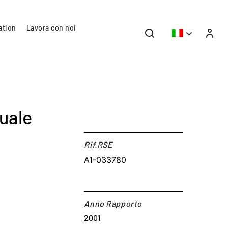
ation
Lavora con noi
quale
Rif.RSE​
A1-033780
s
Anno Rapporto
2001