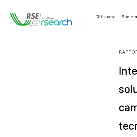
Chi siamo
Società
RAPPOR
Int
sol
cam
tecn