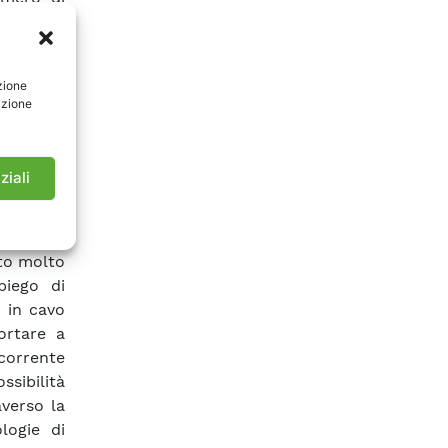
 piena e
eno nella
anti) si
zione
bene con
azione
nto molto
eristiche
ssociate
ziali
impianti,
generati.
bilità di
tto molto
piego di
e in cavo
ortare a
 corrente
sibilità
averso la
logie di