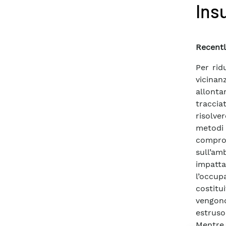
Ins
Recentl
Per rid
vicinan
allonta
traccia
risolve
metodi
comprom
sull’am
impatta
l’occup
costitui
vengono
estruso
Mentre 