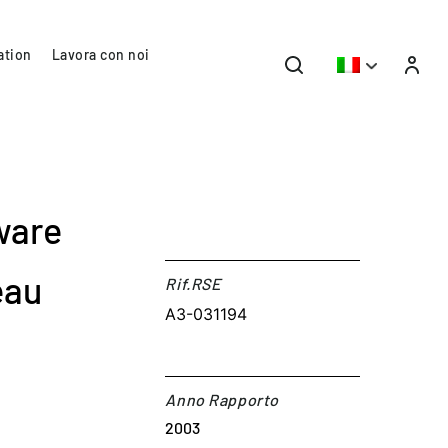
ation
Lavora con noi
ware
eau
Rif.RSE​
A3-031194
Anno Rapporto
2003