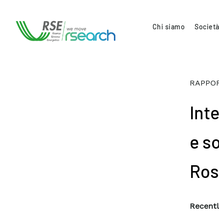
Chi siamo
Società
RAPPOR
Int
e s
Ros
Recentl