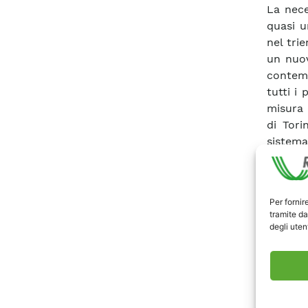
La nece
quasi u
nel tri
un nuov
contemp
tutti i
misura 
di Tori
sistema
in con
carboni
(CFCl 3
Per fornir
misure 
tramite da
qualità
degli utent
coesist
che con
di test
archivia