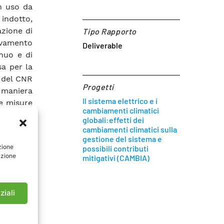
n uso da
indotto,
azione di
Tipo Rapporto
evamento
Deliverable
inuo e di
sa per la
a del CNR
Progetti
 maniera
Il sistema elettrico e i
 e misure
cambiamenti climatici
anidride
globali:effetti dei
 freon 11
cambiamenti climatici sulla
tte nuove
gestione del sistema e
zione
possibili contributi
metri di
azione
mitigativi (CAMBIA)
stazione
ecedente
sizione e
ziali
azione ed
te.