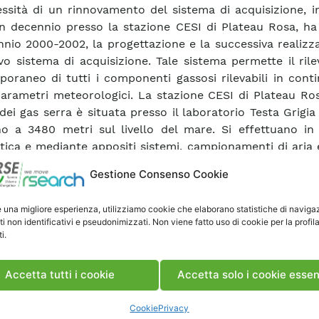
ssità di un rinnovamento del sistema di acquisizione, i
n decennio presso la stazione CESI di Plateau Rosa, ha 
ennio 2000-2002, la progettazione e la successiva realizz
o sistema di acquisizione. Tale sistema permette il ril
oraneo di tutti i componenti gassosi rilevabili in cont
 parametri meteorologici. La stazione CESI di Plateau Ro
dei gas serra è situata presso il laboratorio Testa Grigi
no a 3480 metri sul livello del mare. Si effettuano in
tica e mediante appositi sistemi, campionamenti di aria
tinuo per la determinazione dei seguenti gas serra: 
Gestione Consenso Cookie
ca (CO 2 ), metano (CH 4 ), protossido di azoto (N 2 O),
 ) e freon 12 (CF 2 Cl 2 ). Sono state ultimamente introdo
e una migliore esperienza, utilizziamo cookie che elaborano statistiche di naviga
relative ai parametri N 2 O, SF 6 (gas serra) e ai para
ti non identificativi e pseudonimizzati. Non viene fatto uso di cookie per la profil
 dell’aria SO 2 , NO x , O 3 . Attualmente presso la 
i.
ono il nuovo sistema di acquisizione Advantech ed pr
tinua a funzionare da archivio in questo periodo di tran
Accetta tutti i cookie
Accetta solo i cookie essen
. E’ inoltre in fase di realizzazione un software di elabor
zione dei dati acquisiti in sostituzione di quello preceden
Cookie
Privacy