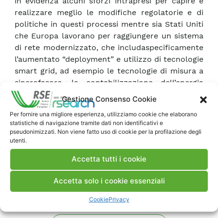
in evidenza alcuni sforzi intrapresi per capire e
realizzare meglio le modifiche regolatorie e di
politiche in questi processi mentre sia Stati Uniti
che Europa lavorano per raggiungere un sistema
di rete modernizzato, che includaspecificamente
l’aumentato “deployment” e utilizzo di tecnologie
smart grid, ad esempio le tecnologie di misura a
sincrofasore, la contabilizzazione dell’energia
netta prelevata dalla rete, la generazione
Gestione Consenso Cookie
distribuita, l’accumulo di energia e l’infrastruttura
Per fornire una migliore esperienza, utilizziamo cookie che elaborano
di contatori intelligenti.
statistiche di navigazione tramite dati non identificativi e
pseudonimizzati. Non viene fatto uso di cookie per la profilazione degli
utenti.
Scarica Rapporto
Accetta tutti i cookie
Commenti
Accetta solo i cookie essenziali
Cookie
Privacy