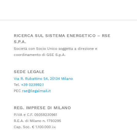
RICERCA SUL SISTEMA ENERGETICO – RSE
S.P.A.
Società con Socio Unico soggetta a direzione e
coordinamento di GSE S.p.A.
SEDE LEGALE
Via R. Rubattino 54, 20134 Milano
Tel.
+39 023992.1
PEC
rse@legalmail.it
REG. IMPRESE DI MILANO
P.IVA e C.F. 05058230961
R.E.A. di Milano n. 1793295
Cap. Soc. € 1.100.000 i.v.