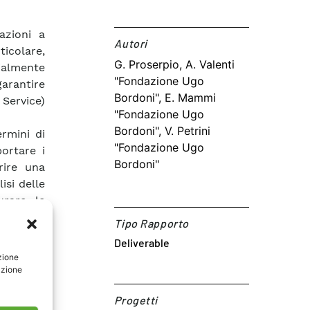
azioni a
Autori​
icolare,
G. Proserpio, A. Valenti
ialmente
"Fondazione Ugo
arantire
Bordoni", E. Mammi
Service)
"Fondazione Ugo
Bordoni", V. Petrini
ermini di
"Fondazione Ugo
ortare i
Bordoni"
rire una
isi delle
urare le
ecnologie
Tipo Rapporto
ettare i
Deliverable
zione
isse che
azione
della QoS
 scopo di
Progetti