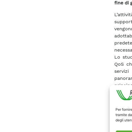
fine di
L’attiv
support
vengono
adottab
predet
necessa
Lo stud
QoS che
servizi
panorami
princip
principa
mobili 
requisit
Per fornir
L’anali
tramite da
degli utent
wireles
per ret