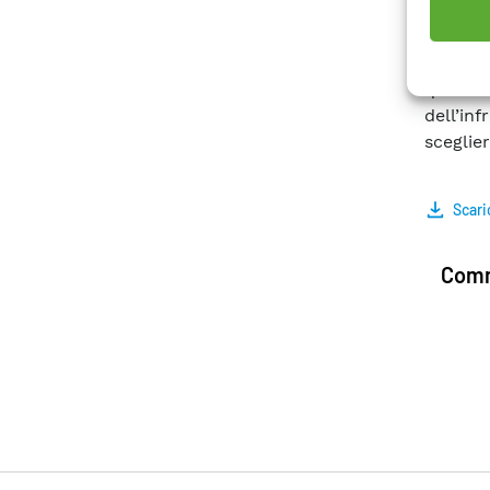
poter so
gestion
La scel
quindi
dell’in
sceglier
Scari
Comm