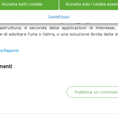
ddisfare i requisiti necessari all’implementazione di servi
Accetta tutti i cookie
Accetta solo i cookie essen
e delle Smart Grid.
ta tra quali tecnologie adottare tra le wired e le wireles
Cookie
Privacy
 sul compromesso tra la QoS raggiungibile e la fles
frastruttura. A seconda delle applicazioni di interesse,
e di adottare l’una o l’altra, o una soluzione ibrida delle d
ca Rapporto
enti
Pubblica un commen