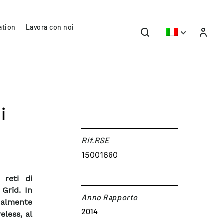
ation
Lavora con noi
i
Rif.RSE​
15001660
 reti di
 Grid. In
Anno Rapporto
zialmente
2014
eless, al