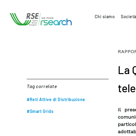
Chi siamo
Società
RAPPOR
La Q
tel
Tag correlate
#Reti Attive di Distribuzione
Il pres
#Smart Grids
comunic
partico
adottabi