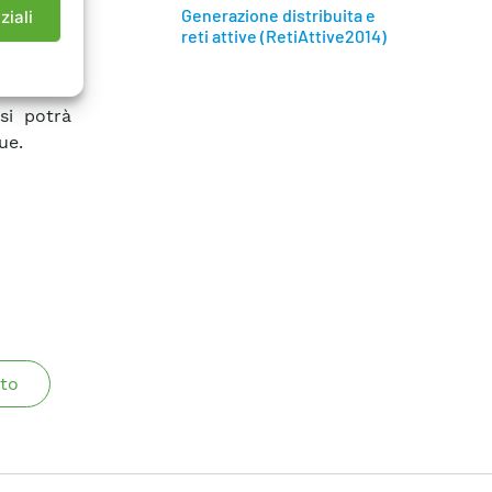
zi per la
Generazione distribuita e
ziali
reti attive (RetiAttive2014)
s si basa
sibilità
 si potrà
ue.
to