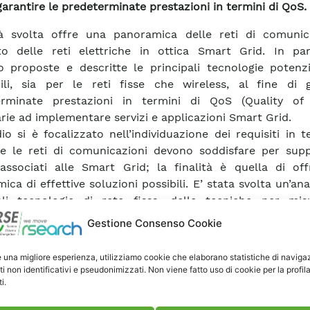
 garantire le predeterminate prestazioni in termini di QoS.
ità svolta offre una panoramica delle reti di comunic
o delle reti elettriche in ottica Smart Grid. In part
 proposte e descritte le principali tecnologie potenz
ili, sia per le reti fisse che wireless, al fine di g
erminate prestazioni in termini di QoS (Quality of 
rie ad implementare servizi e applicazioni Smart Grid.
io si è focalizzato nell’individuazione dei requisiti in t
 le reti di comunicazioni devono soddisfare per supp
 associati alle Smart Grid; la finalità è quella di off
ca di effettive soluzioni possibili. E’ stata svolta un’anal
ali tecnologie di rete fissa, delle tecniche per mis
li metriche di QoS e, infine, un’analisi delle principali t
Gestione Consenso Cookie
e nomadiche e delle corrispondenti tecniche per risp
i necessari alla garanzia della QoS.
e una migliore esperienza, utilizziamo cookie che elaborano statistiche di naviga
si effettuata delle tecnologie di comunicazioni sia f
ti non identificativi e pseudonimizzati. Non viene fatto uso di cookie per la profil
i.
s ha portato all’identificazione di KPI per la garanzia 
e di comunicazione a supporto della rete elettrica con lo