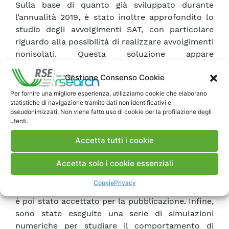
Sulla base di quanto già sviluppato durante
l’annualità 2019, è stato inoltre approfondito lo
studio degli avvolgimenti SAT, con particolare
riguardo alla possibilità di realizzare avvolgimenti
nonisolati. Questa soluzione appare
particolarmente conveniente per la stabilità
Gestione Consenso Cookie
termica degli avvolgimenti in caso di
quench
,
tuttavia porta con sé anche una complicazione:
Per fornire una migliore esperienza, utilizziamo cookie che elaborano
la corrente tende a distribuirsi tra gli strati di
statistiche di navigazione tramite dati non identificativi e
pseudonimizzati. Non viene fatto uso di cookie per la profilazione degli
nastro superconduttore anche prima che le
utenti.
condizioni di
quench
vengano raggiunte. Tutti
questi aspetti sono stati considerati con la
Accetta tutti i cookie
collaborazione dell’Università di Bologna,
Accetta solo i cookie essenziali
giungendo a riassumere i risultati principali in un
articolo sottomesso alla conferenza virtuale
Cookie
Privacy
Applied Superconductivity Conference
2020, che
è poi stato accettato per la pubblicazione. Infine,
sono state eseguite una serie di simulazioni
numeriche per studiare il comportamento di