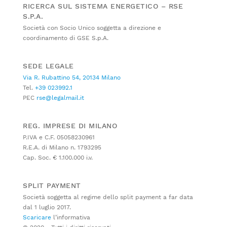
RICERCA SUL SISTEMA ENERGETICO – RSE
S.P.A.
Società con Socio Unico soggetta a direzione e
coordinamento di GSE S.p.A.
SEDE LEGALE
Via R. Rubattino 54, 20134 Milano
Tel.
+39 023992.1
PEC
rse@legalmail.it
REG. IMPRESE DI MILANO
P.IVA e C.F. 05058230961
R.E.A. di Milano n. 1793295
Cap. Soc. € 1.100.000 i.v.
SPLIT PAYMENT
Società soggetta al regime dello split payment a far data
dal 1 luglio 2017.
Scaricare
l’informativa