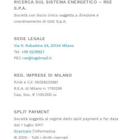
RICERCA SUL SISTEMA ENERGETICO – RSE
S.P.A.
Società con Socio Unico soggetta a direzione e
coordinamento di GSE S.p.A.
SEDE LEGALE
Via R. Rubattino 54, 20134 Milano
Tel.
+39 023992.1
PEC
rse@legalmail.it
REG. IMPRESE DI MILANO
P.IVA e C.F. 05058230961
R.E.A. di Milano n. 1793295
Cap. Soc. € 1.100.000 i.v.
SPLIT PAYMENT
Società soggetta al regime dello split payment a far data
dal 1 luglio 2017.
Scaricare
l’informativa
© 2020 - Tutti i diritti riservati