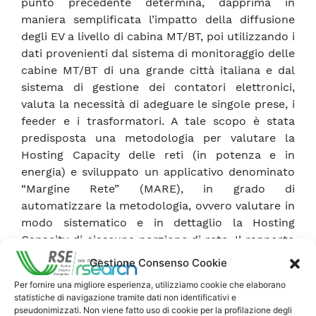
punto precedente determina, dapprima in
maniera semplificata l’impatto della diffusione
degli EV a livello di cabina MT/BT, poi utilizzando i
dati provenienti dal sistema di monitoraggio delle
cabine MT/BT di una grande città italiana e dal
sistema di gestione dei contatori elettronici,
valuta la necessità di adeguare le singole prese, i
feeder e i trasformatori. A tale scopo è stata
predisposta una metodologia per valutare la
Hosting Capacity delle reti (in potenza e in
energia) e sviluppato un applicativo denominato
“Margine Rete” (MARE), in grado di
automatizzare la metodologia, ovvero valutare in
modo sistematico e in dettaglio la Hosting
Capacity di ciascuna porzione di rete. Il rapporto
si conclude analizzando due reti test, una rete
Gestione Consenso Cookie
cittadina e una rete di riferimento europea
Per fornire una migliore esperienza, utilizziamo cookie che elaborano
CIGRÈ, mediante un indice denominato time-
statistiche di navigazione tramite dati non identificativi e
dependent Hosting Capacity (valore in energia),
pseudonimizzati. Non viene fatto uso di cookie per la profilazione degli