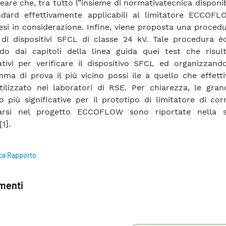
neare che, tra tutto l”insieme di normativatecnica disponib
ndard effettivamente applicabili al limitatore ECCOF
resi in considerazione. Infine, viene proposta una procedu
 di dispositivi SFCL di classe 24 kV. Tale procedura èc
do dai capitoli della linea guida quei test che risul
cativi per verificare il dispositivo SFCL ed organizzand
ma di prova il più vicino possi ile a quello che effett
tilizzato nei laboratori di RSE. Per chiarezza, le gran
o più significative per il prototipo di limitatore di co
parsi nel progetto ECCOFLOW sono riportate nella 
[1].
ca Rapporto
enti