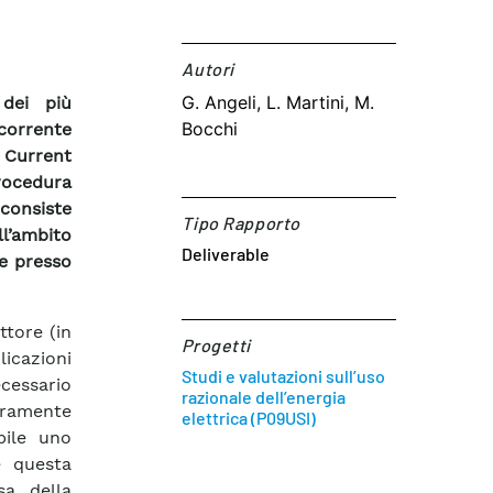
Autori​
G. Angeli, L. Martini, M.
 dei più
Bocchi
 corrente
 Current
procedura
 consiste
Tipo Rapporto
ll’ambito
Deliverable
e presso
ttore (in
Progetti
licazioni
Studi e valutazioni sull’uso
cessario
razionale dell’energia
ramente
elettrica (P09USI)
bile uno
e questa
sa della