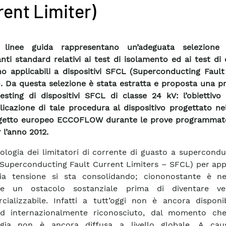
rent Limiter)
 linee guida rappresentano un’adeguata selezione
nti standard relativi ai test di isolamento ed ai test di
o applicabili a dispositivi SFCL (Superconducting Fault
). Da questa selezione è stata estratta e proposta una 
testing di dispositivi SFCL di classe 24 kV: l’obiettivo
plicazione di tale procedura al dispositivo progettato ne
ogetto europeo ECCOFLOW durante le prove programmat
 l’anno 2012.
ologia dei limitatori di corrente di guasto a supercondu
 Superconducting Fault Current Limiters – SFCL) per app
ia tensione si sta consolidando; ciononostante è ne
re un ostacolo sostanziale prima di diventare ve
ializzabile. Infatti a tutt’oggi non è ancora disponi
rd internazionalmente riconosciuto, dal momento ch
ogia non è ancora diffusa a livello globale. A cau