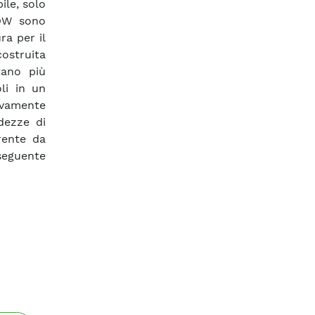
ile, solo
LOW sono
ra per il
ostruita
tano più
oli in un
ivamente
dezze di
rrente da
seguente