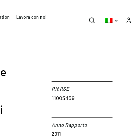
ation
Lavora con noi
ne
Rif.RSE​
11005459
i
Anno Rapporto
2011