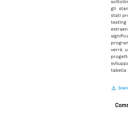
sottoli
gli sta
stati p
testing
estraen
signifi
program
verrà u
progett
svilup
tabella 
Scari
Comm