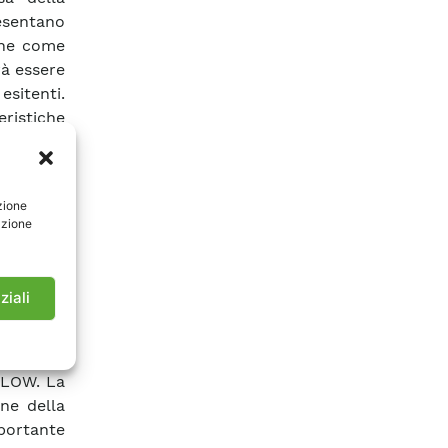
sentano
mune come
rà essere
 esitenti.
eristiche
ortante,
 ai suoi
etamente
zione
iscono al
azione
 saranno
itivi di
riportata
ziali
 ai test
ormativa
sse 24 kV
OFLOW. La
ne della
portante