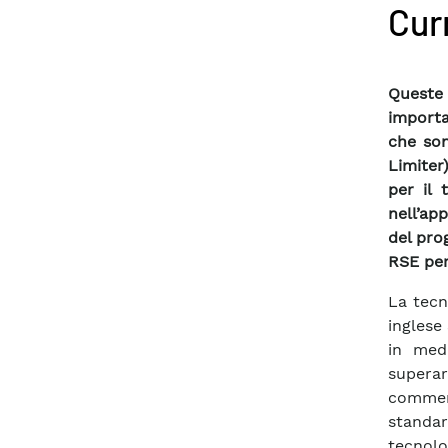
Cur
Queste
importa
che son
Limiter
per il 
nell’ap
del pr
RSE per
La tecn
inglese
in med
supera
commerc
standa
tecnol