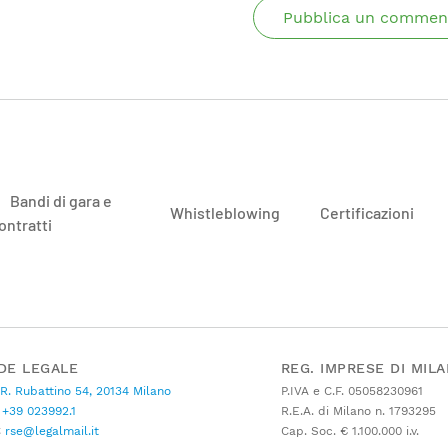
Pubblica un commen
Bandi di gara e
Whistleblowing
Certificazioni
ontratti
DE LEGALE
REG. IMPRESE DI MIL
 R. Rubattino 54, 20134 Milano
P.IVA e C.F. 05058230961
+39 023992.1
R.E.A. di Milano n. 1793295
C
rse@legalmail.it
Cap. Soc. € 1.100.000 i.v.