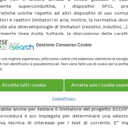
ente superconduttiva, i dispositivi SFCL pre
ristiche uniche rispetto ad altri dispositivi di uso co
tori e reattori limitatori in aria; inoltre, la normativa dov
ile alle diversetipologie di limitatori (resistivi, induttivi, ..)
resente linea guida, tuttavia, la discussione delle caratt
e legate al superconduttività non è particolarmente imp
Gestione Consenso Cookie
mento che il limitatore viene consideratosolamente
i esterni. I dispositivi SFCL agiscono in modo compl
e una migliore esperienza, utilizziamo cookie che elaborano statistiche di naviga
 rispetto ai normali interruttori, i quali tipicamente ag
ti non identificativi e pseudonimizzati. Non viene fatto uso di cookie per la profil
gio della corrente per lo zero, ciononostanteessi
i.
zati accanto o addirittura integrati con i dispos
/protezione già esistenti. In questa Linea Guida viene 
Accetta tutti i cookie
Accetta solo i cookie essen
guata selezione dei più importanti standard relativi
mento: questa parte ha l’obiettivo di selezionare la n
Cookie
Privacy
bile ai dispositivi di media tensione appartenenti alla cla
zzabile anche per testare il limitatore del progetto ECC
procedura è poi impiegata per determinare una selezio
va tecnica di interesse per i test di corrente. E” im