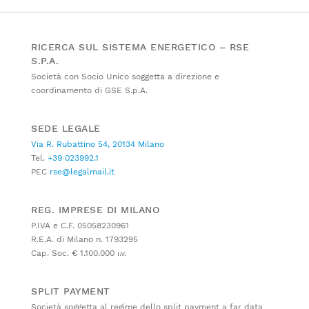
RICERCA SUL SISTEMA ENERGETICO – RSE
S.P.A.
Società con Socio Unico soggetta a direzione e
coordinamento di GSE S.p.A.
SEDE LEGALE
Via R. Rubattino 54, 20134 Milano
Tel.
+39 023992.1
PEC
rse@legalmail.it
REG. IMPRESE DI MILANO
P.IVA e C.F. 05058230961
R.E.A. di Milano n. 1793295
Cap. Soc. € 1.100.000 i.v.
SPLIT PAYMENT
Società soggetta al regime dello split payment a far data