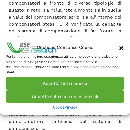
compensatori a fronte di diverse tipologie di
guasto in rete, sia nella rete a monte sia in quella
a valle del compensatore serie, sia all’interno dei
compensatori stessi. Si è verificata la capacità
del sistema di compensazione di far fronte, in
modo coordinato, a tutte le tipologie di guasto
ipotizzate. Inizialmente sono state valutate le
Gestione Consenso Cookie
prestazioni del sistema di compensazione in
Per fornire una migliore esperienza, utilizziamo cookie che elaborano
assenza di un coordinamento tra le singole
statistiche di navigazione tramite dati non identificativi e
macchine, quest’ulitmo introdotto
pseudonimizzati. Non viene fatto uso di cookie per la profilazione degli
utenti.
successivamente con la possibilità di scambiare
messaggi/comandi tra i dispositivi, abilitando così
Accetta tutti i cookie
funzioni atte ad incrementare le prestazioni
complessive del sistema. Inoltre, sono state
Accetta solo i cookie essenziali
simulate logiche di by-pass in caso di guasto
interno ai compensatori, consentendo
Cookie
Privacy
l’esclusione del dispositivo guasto senza
compromettere l’efficacia del sistema di
compensazione.