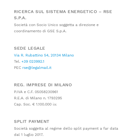
RICERCA SUL SISTEMA ENERGETICO – RSE
S.P.A.
Società con Socio Unico soggetta a direzione e
coordinamento di GSE S.p.A.
SEDE LEGALE
Via R. Rubattino 54, 20134 Milano
Tel.
+39 023992.1
PEC
rse@legalmail.it
REG. IMPRESE DI MILANO
P.IVA e C.F. 05058230961
R.E.A. di Milano n. 1793295
Cap. Soc. € 1.100.000 i.v.
SPLIT PAYMENT
Società soggetta al regime dello split payment a far data
dal 1 luglio 2017.