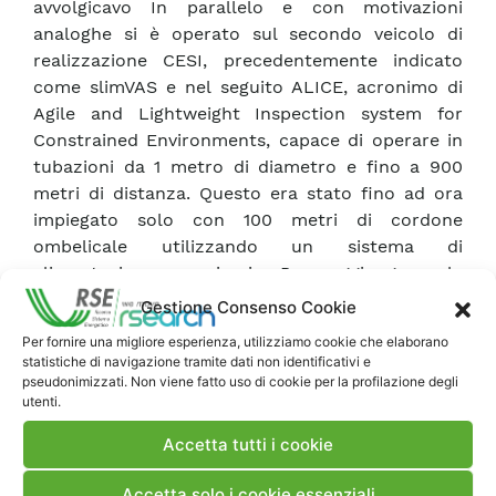
avvolgicavo In parallelo e con motivazioni
analoghe si è operato sul secondo veicolo di
realizzazione CESI, precedentemente indicato
come slimVAS e nel seguito ALICE, acronimo di
Agile and Lightweight Inspection system for
Constrained Environments, capace di operare in
tubazioni da 1 metro di diametro e fino a 900
metri di distanza. Questo era stato fino ad ora
impiegato solo con 100 metri di cordone
ombelicale utilizzando un sistema di
alimentazione provvisorio. Per raggiungerne la
piena operatività si è reso necessario procedere
Gestione Consenso Cookie
alla ristrutturazione del sistema di alimentazione
Per fornire una migliore esperienza, utilizziamo cookie che elaborano
elettrica in Alta Tensione continua per poter
statistiche di navigazione tramite dati non identificativi e
passare alla successiva messa in servizio di un
pseudonimizzati. Non viene fatto uso di cookie per la profilazione degli
utenti.
nuovo sistema aspo/cordone ombelicale da 800
metri.
Accetta tutti i cookie
Accetta solo i cookie essenziali