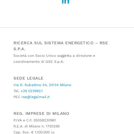
RICERCA SUL SISTEMA ENERGETICO – RSE
S.P.A.
Società con Socio Unico soggetta a direzione e
coordinamento di GSE S.p.A.
SEDE LEGALE
Via R. Rubattino 54, 20134 Milano
Tel.
+39 023992.1
PEC
rse@legalmail.it
REG. IMPRESE DI MILANO
P.IVA e C.F. 05058230961
R.E.A. di Milano n. 1793295
Cap. Soc. € 1.100.000 i.v.