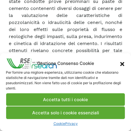
state condotte prove preliminari su paste di
cemento contenenti diversi dosaggi di cenere per
la valutazione delle caratteristiche di
pozzolanicità o idraulicità delle ceneri, nonché
dei loro effetti sulle proprietà di flusso e
reologiche degli impasti, sulla presa, indurimento
e cinetica di idratazione del cemento. I risultati
ottenuti rivelano concrete possibilità per tale
tipo di riutilizzo delle ceneri da biomassa, anche
Gestione Consenso Cookie
se necessitano di ulteriori conferme, su un arco
temporale più ampio e su altre tipologie di prove
Per fornire una migliore esperienza, utilizziamo cookie che elaborano
statistiche di navigazione tramite dati non identificativi e
tecnologiche/ambientali.
pseudonimizzati. Non viene fatto uso di cookie per la profilazione degli
utenti.
Scarica Rapporto
Accetta tutti i cookie
Accetta solo i cookie essenziali
Commenti
Cookie
Privacy