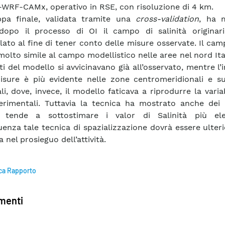
RF-CAMx, operativo in RSE, con risoluzione di 4 km.
pa finale, validata tramite una
cross-validation
, ha 
dopo il processo di OI il campo di salinità originar
lato al fine di tener conto delle misure osservate. Il cam
 molto simile al campo modellistico nelle aree nel nord Ita
ati del modello si avvicinavano già all’osservato, mentre l’
isure è più evidente nelle zone centromeridionali e sul
li, dove, invece, il modello faticava a riprodurre la variab
erimentali. Tuttavia la tecnica ha mostrato anche dei l
 tende a sottostimare i valor di Salinità più ele
enza tale tecnica di spazializzazione dovrà essere ulte
 nel prosieguo dell’attività.
ca Rapporto
enti