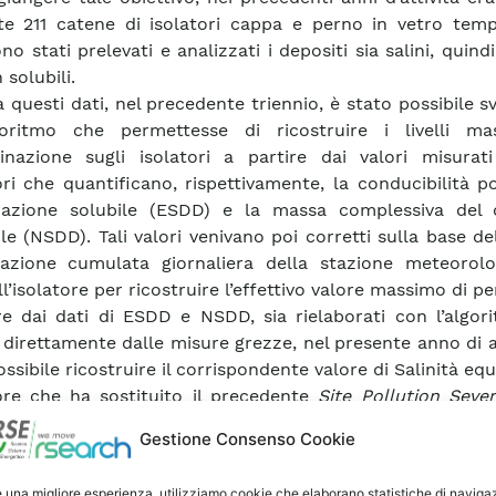
ate 211 catene di isolatori cappa e perno in vetro temp
no stati prelevati e analizzati i depositi sia salini, quindi 
solubili.
a questi dati, nel precedente triennio, è stato possibile s
oritmo che permettesse di ricostruire i livelli ma
nazione sugli isolatori a partire dai valori misurat
ori che quantificano, rispettivamente, la conducibilità p
frazione solubile (ESDD) e la massa complessiva del 
ile (NSDD). Tali valori venivano poi corretti sulla base de
tazione cumulata giornaliera della stazione meteorolo
ll’isolatore per ricostruire l’effettivo valore massimo di pe
re dai dati di ESDD e NSDD, sia rielaborati con l’algor
i direttamente dalle misure grezze, nel presente anno di at
ssibile ricostruire il corrispondente valore di Salinità equ
ore che ha sostituito il precedente
Site Pollution Sever
ra finale. Il valore di Salinità equivalente, calcolato per
Gestione Consenso Cookie
rio italiano, ha mostrato un gradiente crescente da nor
troterra verso la costa. I risultati ottenuti hanno evidenz
e una migliore esperienza, utilizziamo cookie che elaborano statistiche di naviga