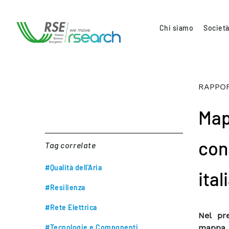
Chi siamo
Società
RAPPOR
Mapp
con
Tag correlate
#Qualità dell'Aria
ita
#Resilienza
#Rete Elettrica
Nel pre
#Tecnologie e Componenti
mappa d