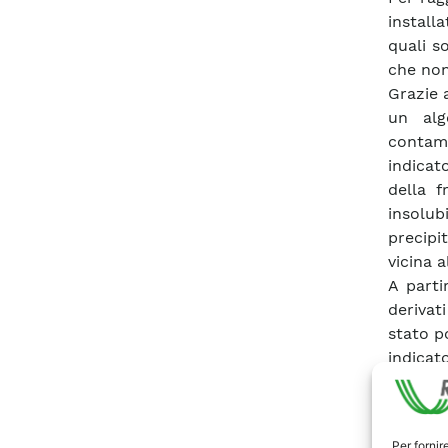
install
quali so
che non 
Grazie 
un alg
contami
indicat
della 
insolub
precipi
vicina a
A parti
derivat
stato po
indicat
mappatu
territo
dall’en
Per fornir