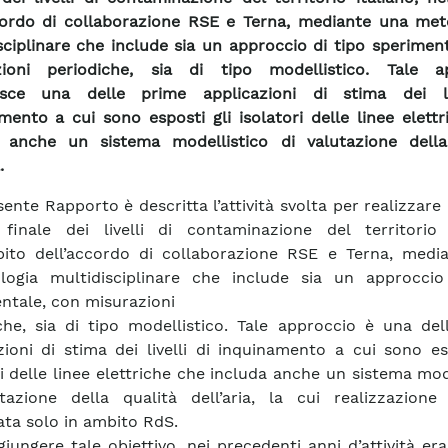
cordo di collaborazione RSE e Terna, mediante una met
sciplinare che include sia un approccio di tipo sperimen
zioni periodiche, sia di tipo modellistico. Tale a
uisce una delle prime applicazioni di stima dei li
mento a cui sono esposti gli isolatori delle linee elett
a anche un sistema modellistico di valutazione della
.
sente Rapporto è descritta l’attività svolta per realizzare
inale dei livelli di contaminazione del territorio i
bito dell’accordo di collaborazione RSE e Terna, medi
logia multidisciplinare che include sia un approccio
ntale, con misurazioni
che, sia di tipo modellistico. Tale approccio è una del
zioni di stima dei livelli di inquinamento a cui sono es
ri delle linee elettriche che includa anche un sistema mod
tazione della qualità dell’aria, la cui realizzazione
ata solo in ambito RdS.
giungere tale obiettivo, nei precedenti anni d’attività er