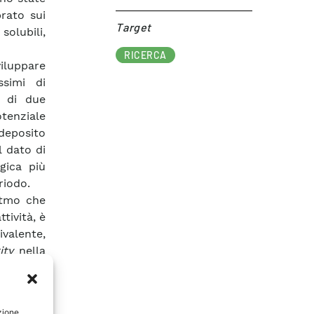
rato sui
Target​
solubili,
RICERCA
viluppare
ssimi di
i di due
otenziale
deposito
l dato di
gica più
riodo.
itmo che
tività, è
ivalente,
ity
nella
 l’intero
d a sud e
iato come
zione