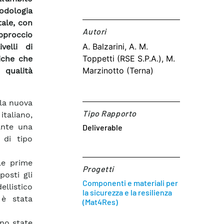
odologia
tale, con
Autori​
pproccio
A. Balzarini, A. M.
velli di
Toppetti (RSE S.P.A.), M.
riche che
Marzinotto (Terna)
 qualità
 la nuova
Tipo Rapporto
taliano,
ante una
Deliverable
 di tipo
le prime
Progetti
posti gli
Componenti e materiali per
ellistico
la sicurezza e la resilienza
 è stata
(Mat4Res)
ano state