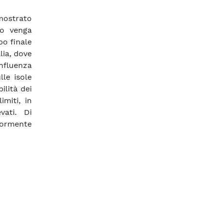
mostrato
io venga
po finale
lia, dove
influenza
le isole
ilità dei
imiti, in
vati. Di
riormente