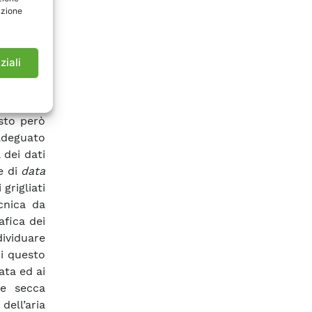
resentare
azione
rritorio
u griglia
ziali
licazione
o lavoro
peso nel
osto però
 adeguato
 dei dati
e di
data
grigliati
cnica da
afica dei
ividuare
di questo
ata ed ai
ne secca
dell’aria