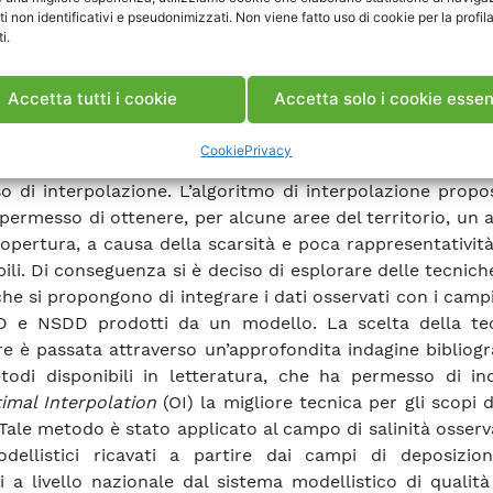
nità sia effettivamente il parametro più indicato per rapp
ti non identificativi e pseudonimizzati. Non viene fatto uso di cookie per la profil
llo di contaminazione delle superfici isolanti su un te
i.
lare come quello italiano.
ti dati è stato possibile ottenere una prima mappatura s
Accetta tutti i cookie
Accetta solo i cookie essen
, derivata dalle sole osservazioni puntuali, grazie all’app
lgoritmo di interpolazione. Nel caso specifico di quest
Cookie
Privacy
ritmo scelto utilizza l’inverso della distanza come 
o di interpolazione. L’algoritmo di interpolazione prop
permesso di ottenere, per alcune aree del territorio, un
 copertura, a causa della scarsità e poca rappresentatività
bili. Di conseguenza si è deciso di esplorare delle tecnich
he si propongono di integrare i dati osservati con i campi 
D e NSDD prodotti da un modello. La scelta della te
re è passata attraverso un’approfondita indagine bibliogr
todi disponibili in letteratura, che ha permesso di ind
imal Interpolation
(OI) la migliore tecnica per gli scopi 
 Tale metodo è stato applicato al campo di salinità osserv
dellistici ricavati a partire dai campi di deposizio
i a livello nazionale dal sistema modellistico di qualità 