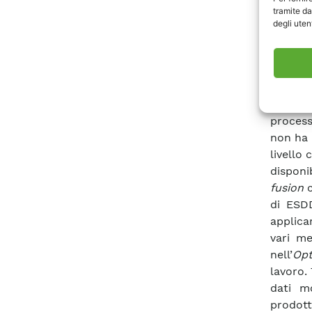
la Sali
tramite da
il live
degli utent
peninsu
Da ques
regolare
di un a
l’algo
process
non ha 
livello
disponi
fusion
c
di ESD
applica
vari me
nell’
Opt
lavoro.
dati mo
prodott