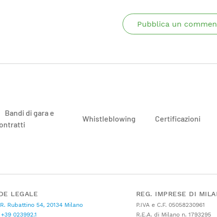
Pubblica un commen
Bandi di gara e
Whistleblowing
Certificazioni
ontratti
DE LEGALE
REG. IMPRESE DI MIL
 R. Rubattino 54, 20134 Milano
P.IVA e C.F. 05058230961
+39 023992.1
R.E.A. di Milano n. 1793295