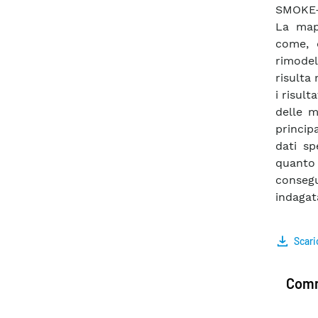
SMOKE-W
La map
come, 
rimodel
risulta
i risult
delle m
principa
dati sp
quanto
consegu
indagata
Scari
Comm