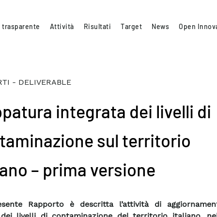
 trasparente
Attività
Risultati
Target
News
Open Innov
TI - DELIVERABLE
atura integrata dei livelli di
taminazione sul territorio
liano – prima versione
sente Rapporto è descritta l’attività di aggiornamen
ei livelli di contaminazione del territorio italiano, ne