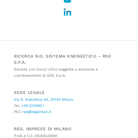
RICERCA SUL SISTEMA ENERGETICO – RSE
S.P.A.
Società con Socio Unico soggetta a direzione e
coordinamento di GSE S.p.A.
SEDE LEGALE
Via R. Rubattino 54, 20134 Milano
Tel.
+39 023992.1
PEC
rse@legalmail.it
REG. IMPRESE DI MILANO
P.IVA e C.F. 05058230961