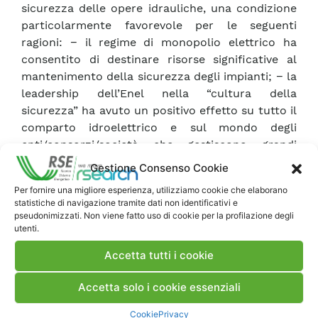
sicurezza delle opere idrauliche, una condizione
particolarmente favorevole per le seguenti
ragioni: − il regime di monopolio elettrico ha
consentito di destinare risorse significative al
mantenimento della sicurezza degli impianti; − la
leadership dell’Enel nella “cultura della
sicurezza” ha avuto un positivo effetto su tutto il
comparto idroelettrico e sul mondo degli
enti/consorzi/società che gestiscono grandi
invasi.
Gestione Consenso Cookie
La Ricerca di Sistema consente di far fronte ai
Per fornire una migliore esperienza, utilizziamo cookie che elaborano
problemi derivanti dal mutato scenario associato
statistiche di navigazione tramite dati non identificativi e
al processo di liberalizzazione e privatizzazione
pseudonimizzati. Non viene fatto uso di cookie per la profilazione degli
utenti.
del mercato che, per l’accentuarsi del regime di
concorrenza, potrebbe determinare una
Accetta tutti i cookie
riduzione delle risorse dedicate alla ricerca sui
temi della sicurezza. Il Sottoprogetto SIVAL si
Accetta solo i cookie essenziali
articola nei seguenti 5 temi omogenei: A.
Miglioramento della sicurezza dei versanti dei
Cookie
Privacy