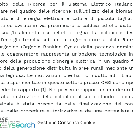
mbito della Ricerca per il Sistema Elettrico Italian
lare nel quadro delle ricerche sull’utilizzo delle bioma
atore di energia elettrica e calore di piccola taglia,
ata ed avviata in via preliminare la caldaia ad olio diat
kcal/h alimentata a pellet di legna. La caldaia è des
 l’energia termica ad un turbogeneratore a ciclo Ran
organico (Organic Rankine Cycle) della potenza nomina
le cogeneratore rappresenta un’opzione tecnologica in
tore della produzione d’energia elettrica in un quadro 
o della generazione distribuita in aree rurali mediante ut
a legnosa. Le motivazioni che hanno indotto ad intrap
vità e sperimentale in questo settore presso CESI sono rip
edente rapporto [1]. Nel presente rapporto sono descritt
e alla costruzione della caldaia e al suo collaudo. La co
aldaia è stata preceduta dalla finalizzazione dei cont
ra, dalle procedure autorizzative e da una dettagliata 
getto di massima iniziale. La caldaia è stata realizzata al
Gestione Consenso Cookie
esistente Locale Caldaie del CESI, in uno spazio dispon
zato, in modo da usufruire per quanto possibile dei