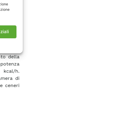
zione
risparmi
azione
to dalla
ldaia al
l’interno
ziali
 verifica
accertato
i dati di
nto della
 potenza
kcal/h.
amera di
e ceneri