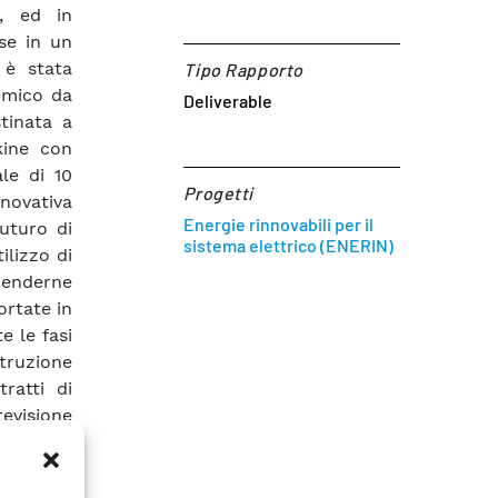
o, ed in
sse in un
 è stata
Tipo Rapporto
ermico da
Deliverable
tinata a
kine con
le di 10
Progetti
novativa
Energie rinnovabili per il
futuro di
sistema elettrico (ENERIN)
ilizzo di
renderne
ortate in
e le fasi
struzione
ratti di
revisione
l’interno
ibile non
 servizi