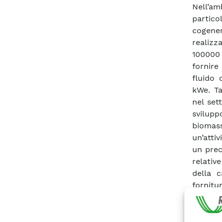
Nell’a
partico
cogener
realizz
100000 
fornire
fluido 
kWe. Ta
nel set
svilupp
biomass
un’atti
un prec
relativ
della c
fornitu
del pro
del pre
utiliz