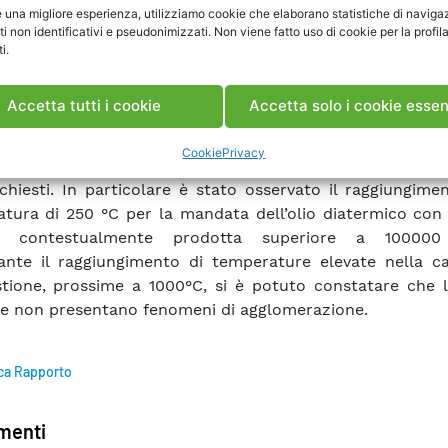
e una migliore esperienza, utilizziamo cookie che elaborano statistiche di naviga
ogici esistenti nel Locale stesso con significativi 
ti non identificativi e pseudonimizzati. Non viene fatto uso di cookie per la profil
stimento e manodopera. Per smaltire il calore prodot
i.
a è stato necessario collegare temporaneamente la ca
o acqua della rete esistente di riscaldamento del CESI, al
Accetta tutti i cookie
Accetta solo i cookie essen
le Caldaie. Al montaggio è seguita la fase di collaudo e la
nare delle prestazioni con una prima raccolta dati. Si è 
Cookie
Privacy
prototipo di caldaia è funzionante e raggiunge anzi supera 
ichiesti. In particolare è stato osservato il raggiungime
tura di 250 °C per la mandata dell’olio diatermico con
a contestualmente prodotta superiore a 100000 
nte il raggiungimento di temperature elevate nella c
ione, prossime a 1000°C, si è potuto constatare che l
e non presentano fenomeni di agglomerazione.
ca Rapporto
enti