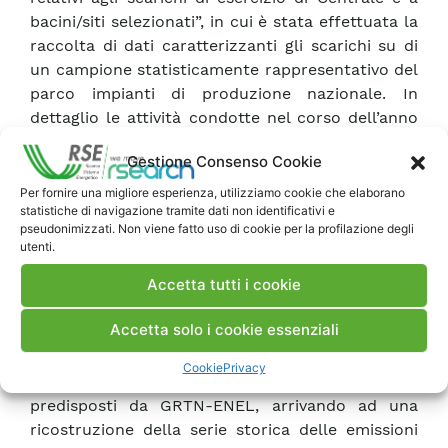
bacini/siti selezionati”, in cui è stata effettuata la
raccolta di dati caratterizzanti gli scarichi su di
un campione statisticamente rappresentativo del
parco impianti di produzione nazionale. In
dettaglio le attività condotte nel corso dell’anno
2000 possono essere ripartite nei seguenti tre
Gestione Consenso Cookie
temi generali: �9 analisi delle metodologie in
uso in ambito internazionale e definizioni di
Per fornire una migliore esperienza, utilizziamo cookie che elaborano
statistiche di navigazione tramite dati non identificativi e
fattori di emissione per il settore energetico; �9
pseudonimizzati. Non viene fatto uso di cookie per la profilazione degli
raccolta dei dati caratteristici del settore
utenti.
elettrico; �9 stima delle emissioni. Utilizzando le
Accetta tutti i cookie
metodologie ed i dati specificati in precedenza
sono state calcolate le emissioni in atmosfera
Accetta solo i cookie essenziali
del settore elettrico. In particolare, la
metodologia IPCC per la stima delle emissioni dei
Cookie
Privacy
gas serra è stata applicata ai dati statistici
predisposti da GRTN-ENEL, arrivando ad una
ricostruzione della serie storica delle emissioni