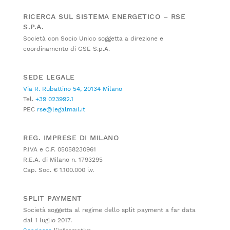
RICERCA SUL SISTEMA ENERGETICO – RSE
S.P.A.
Società con Socio Unico soggetta a direzione e
coordinamento di GSE S.p.A.
SEDE LEGALE
Via R. Rubattino 54, 20134 Milano
Tel.
+39 023992.1
PEC
rse@legalmail.it
REG. IMPRESE DI MILANO
P.IVA e C.F. 05058230961
R.E.A. di Milano n. 1793295
Cap. Soc. € 1.100.000 i.v.
SPLIT PAYMENT
Società soggetta al regime dello split payment a far data
dal 1 luglio 2017.