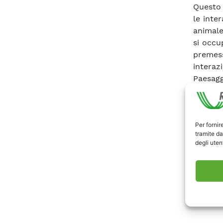
Questo l
le inte
animale
si occu
premess
interaz
Paesagg
proble
realizz
porzion
Per fornir
Milano
tramite da
realizz
degli utent
disanim
Scari