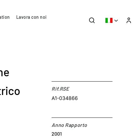
ation
Lavora con noi
ne
trico
Rif.RSE​
A1-034866
Anno Rapporto
2001