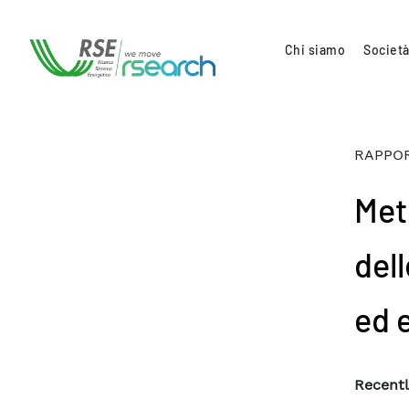
Chi siamo
Società
RAPPOR
Met
dell
ed 
Recentl