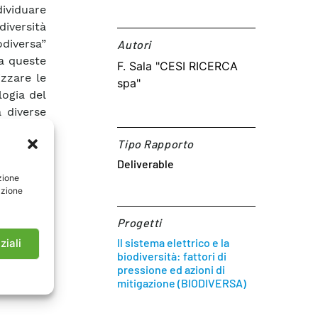
dividuare
diversità
odiversa”
Autori​
 a queste
F. Sala "CESI RICERCA
izzare le
spa"
logia del
a diverse
. Per la
Tipo Rapporto
ta dalla
vincia di
Deliverable
zione
tà, alla
azione
ato alla
Progetti
Il sistema elettrico e la
ziali
biodiversità: fattori di
pressione ed azioni di
mitigazione (BIODIVERSA)