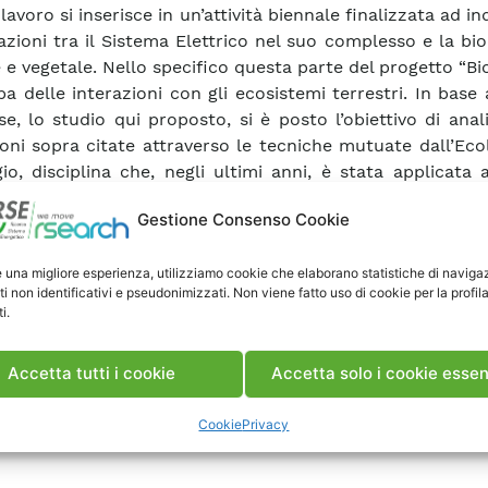
avoro si inserisce in un’attività biennale finalizzata ad in
razioni tra il Sistema Elettrico nel suo complesso e la bio
 e vegetale. Nello specifico questa parte del progetto “Bi
pa delle interazioni con gli ecosistemi terrestri. In base
e, lo studio qui proposto, si è posto l’obiettivo di anal
ioni sopra citate attraverso le tecniche mutuate dall’Eco
io, disciplina che, negli ultimi anni, è stata applicata 
matiche legate all’analisi della qualità ambientale
Gestione Consenso Cookie
azione dello studio è stata individuata l’area defini
e del Parco del Ticino che ricade all’interno della Pro
e una migliore esperienza, utilizziamo cookie che elaborano statistiche di naviga
 e si è proceduto, in questo primo anno di attivi
ti non identificativi e pseudonimizzati. Non viene fatto uso di cookie per la profil
azione di un Sistema Informativo Territoriale finalizz
i.
a della qualità ambientale dell’area in esame.
Accetta tutti i cookie
Accetta solo i cookie essen
ca Rapporto
Cookie
Privacy