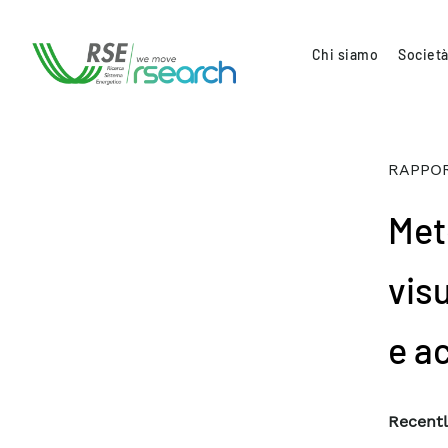
Chi siamo
Società
RAPPOR
Met
visu
e a
Recentl