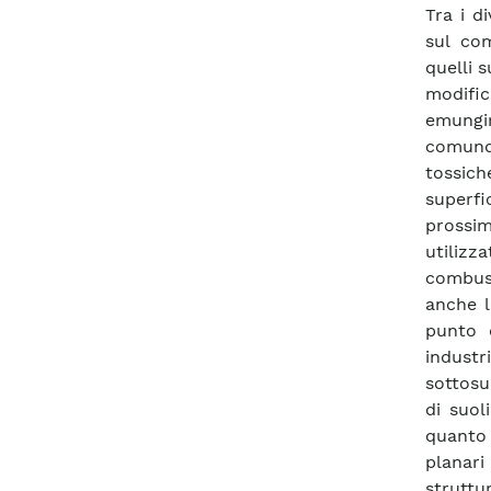
Tra i d
sul co
quelli s
modifi
emungim
comunqu
tossich
superfi
prossimi
utilizz
combust
anche l
punto d
industr
sottosu
di suol
quanto 
planar
struttu