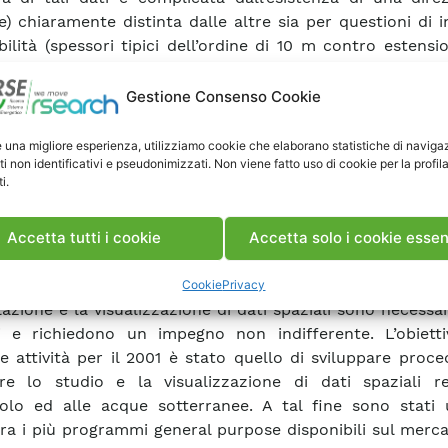
le) chiaramente distinta dalle altre sia per questioni di i
bilità (spessori tipici dell’ordine di 10 m contro estensio
ghezze tipiche di almeno 100 m) sia per l’esistenza della
che influenza i processi di trasporto nel sottosuolo; ciò f
Gestione Consenso Cookie
tudio di fenomeni non riconducibili a dimensionalità in
ue che coinvolgono la direzione verticale insiem
e una migliore esperienza, utilizziamo cookie che elaborano statistiche di naviga
ti non identificativi e pseudonimizzati. Non viene fatto uso di cookie per la profil
one orizzontale, è necessario ricorrere a una schemati
i.
cessi coinvolti di tipo tridimensionale e anisotropa. L’ut
hematizzazioni risulta difficoltoso non solo per la com
eca del problema ma anche per la scarsità di strumenti in
Accetta tutti i cookie
Accetta solo i cookie essen
e tale tipo di problemi in maniera sufficientemente sp
i i programmi attualmente disponibili per lo svolgi
Cookie
Privacy
lazione e la visualizzazione di dati spaziali sono necess
i e richiedono un impegno non indifferente. L’obietti
e attività per il 2001 è stato quello di sviluppare proc
re lo studio e la visualizzazione di dati spaziali rel
olo ed alle acque sotterranee. A tal fine sono stati ut
tra i più programmi general purpose disponibili sul merca