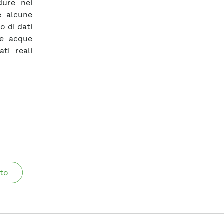
dure nei
e alcune
o di dati
le acque
ti reali
to