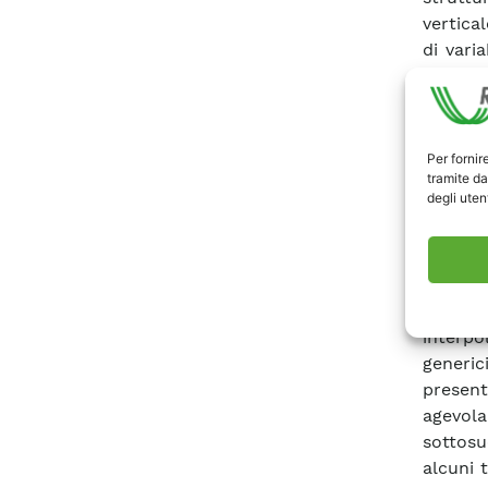
vertica
di varia
con lun
gravità 
nello s
comunq
Per fornir
tramite da
dimensi
degli utent
dei pro
tali sc
intrins
trattar
Infatt
interpo
generic
present
agevola
sottosu
alcuni 