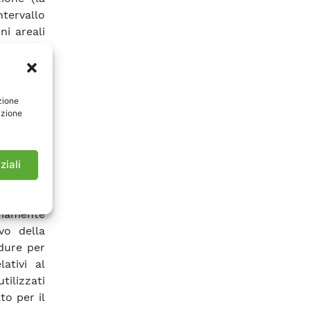
ntervallo
ni areali
 forza di
a sì che,
feriori o
e a una
zione
azione
zzazione
ilizzo di
plessità
 grado di
ziali
ecifici.
mento di
ariamente
vo della
edure per
ativi al
ilizzati
to per il