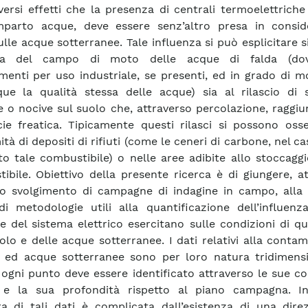
iversi effetti che la presenza di centrali termoelettriche
mparto acque, deve essere senz’altro presa in consid
ulle acque sotterranee. Tale influenza si può esplicitare s
ca del campo di moto delle acque di falda (do
enti per uso industriale, se presenti, ed in grado di m
e la qualità stessa delle acque) sia al rilascio di 
e o nocive sul suolo che, attraverso percolazione, raggi
cie freatica. Tipicamente questi rilasci si possono oss
tà di depositi di rifiuti (come le ceneri di carbone, nel c
ato tale combustibile) o nelle aree adibite allo stoccaggi
ibile. Obiettivo della presente ricerca è di giungere, a
o svolgimento di campagne di indagine in campo, alla
i metodologie utili alla quantificazione dell’influenz
ie del sistema elettrico esercitano sulle condizioni di qu
olo e delle acque sotterranee. I dati relativi alla conta
i ed acque sotterranee sono per loro natura tridimensio
ogni punto deve essere identificato attraverso le sue c
i e la sua profondità rispetto al piano campagna. In
ra di tali dati è complicata dall’esistenza di una dire