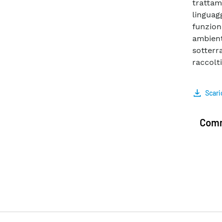
tratta
linguag
funzion
ambient
sotterr
raccolti
Scari
Comm