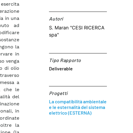
 esercita
erazione
ia in una
Autori​
vuto ad
S. Maran "CESI RICERCA
odificare
spa"
sostanze
ungono la
ervare in
Tipo Rapporto
aso venga
o di olio
Deliverable
ttraverso
 messa a
a che le
Progetti
alità del
La compatibilità ambientale
minazione
e le esternalità del sistema
nali, in
elettrico (ESTERNA)
oordinate
oltre la
zione (la