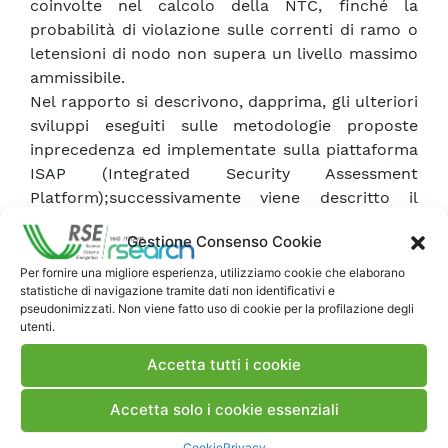
coinvolte nel calcolo della NTC, finché la
probabilità di violazione sulle correnti di ramo o
letensioni di nodo non supera un livello massimo
ammissibile.
Nel rapporto si descrivono, dapprima, gli ulteriori
sviluppi eseguiti sulle metodologie proposte
inprecedenza ed implementate sulla piattaforma
ISAP (Integrated Security Assessment
Platform);successivamente viene descritto il
metodo innovativo messo a punto. Infine le
Gestione Consenso Cookie
performance di tutti imetodi disponibili di calcolo
della NTC vengono confrontate, eseguendo
Per fornire una migliore esperienza, utilizziamo cookie che elaborano
statistiche di navigazione tramite dati non identificativi e
simulazioni su una rete test e commentando
pseudonimizzati. Non viene fatto uso di cookie per la profilazione degli
opportunamente i risultati.
utenti.
Accetta tutti i cookie
Scarica Rapporto
Accetta solo i cookie essenziali
Commenti
Cookie
Privacy