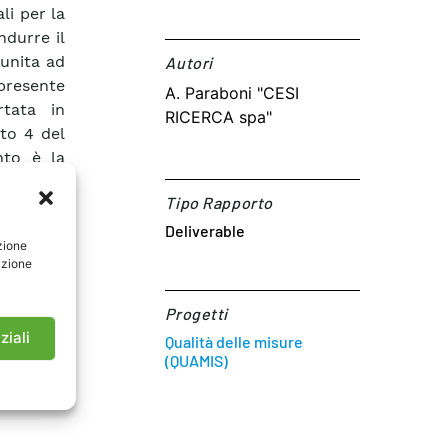
li per la
durre il
 unita ad
Autori​
presente
A. Paraboni "CESI
rtata in
RICERCA spa"
nto 4 del
nto è la
modalità
Tipo Rapporto
a ad una
stabilità
Deliverable
zione
 il primo
azione
documento
 Link al
Progetti
ziali
Qualità delle misure
(QUAMIS)