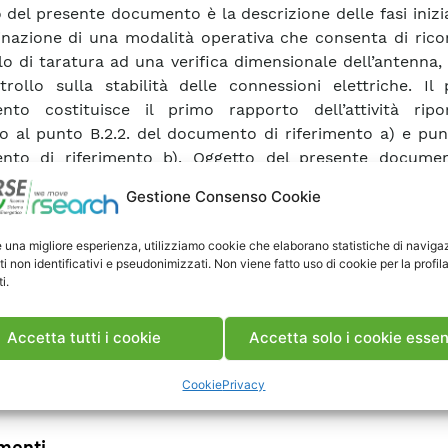
 del presente documento è la descrizione delle fasi inizia
nazione di una modalità operativa che consenta di ricon
lo di taratura ad una verifica dimensionale dell’antenna,
rollo sulla stabilità delle connessioni elettriche. Il 
nto costituisce il primo rapporto dell’attività ripo
io al punto B.2.2. del documento di riferimento a) e pu
nto di riferimento b). Oggetto del presente docume
ione delle fasi iniziali per la determinazione di una 
Gestione Consenso Cookie
va che consenta di ricondurre il controllo di taratur
a dimensionale dell’antenna, unita ad un controllo sulla 
e una migliore esperienza, utilizziamo cookie che elaborano statistiche di naviga
onnessioni elettriche. Il presente documento costituisce
ti non identificativi e pseudonimizzati. Non viene fatto uso di cookie per la profil
o dell’attività riportata in dettaglio al punto B.2.2. del 
i.
rimento a) e punto 4 del documento di riferimento b).
to di riferimento: Link A0-034166.
Accetta tutti i cookie
Accetta solo i cookie essen
Cookie
Privacy
ca Rapporto
enti