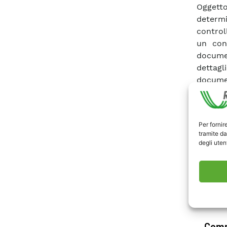
Oggetto
determi
control
un cont
docume
dettagl
docume
descriz
operati
verific
Per fornir
delle c
tramite da
rapport
degli utent
di rife
documen
Scari
Comm