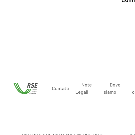
Note
Dove
Contatti
Legali
siamo
c
RICERCA SUL SISTEMA ENERGETICO
SE