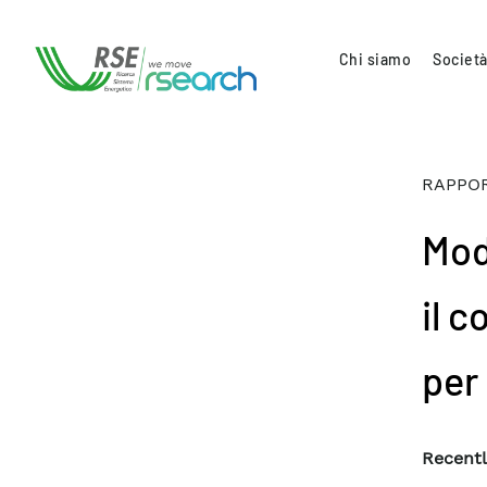
Chi siamo
Società
RAPPOR
Mod
il c
per
Recentl