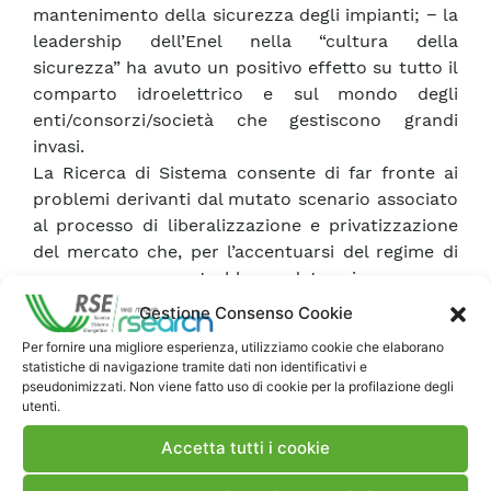
mantenimento della sicurezza degli impianti; − la
leadership dell’Enel nella “cultura della
sicurezza” ha avuto un positivo effetto su tutto il
comparto idroelettrico e sul mondo degli
enti/consorzi/società che gestiscono grandi
invasi.
La Ricerca di Sistema consente di far fronte ai
problemi derivanti dal mutato scenario associato
al processo di liberalizzazione e privatizzazione
del mercato che, per l’accentuarsi del regime di
concorrenza, potrebbe determinare una
riduzione delle risorse dedicate alla ricerca sui
Gestione Consenso Cookie
temi della sicurezza. Il Sottoprogetto SIVAL si
Per fornire una migliore esperienza, utilizziamo cookie che elaborano
articola nei seguenti 5 temi omogenei: A.
statistiche di navigazione tramite dati non identificativi e
Miglioramento della sicurezza dei versanti dei
pseudonimizzati. Non viene fatto uso di cookie per la profilazione degli
utenti.
bacini B. Miglioramento della sicurezza degli
sbarramenti C. Miglioramento della sicurezza
Accetta tutti i cookie
delle opere accessorie D. Miglioramento della
sicurezza idraulica degli alvei fluviali e delle