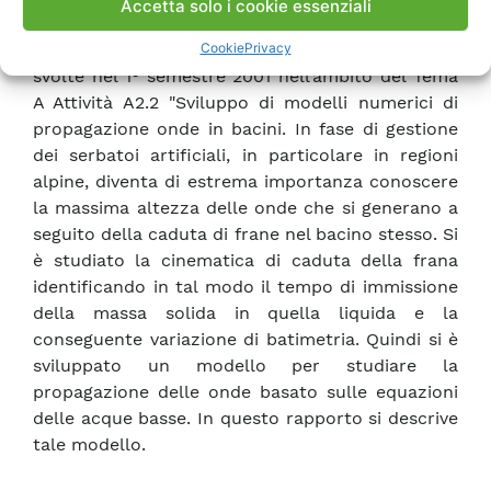
Accetta solo i cookie essenziali
vallate E. Creazione di sistemi per la gestione del
Cookie
Privacy
rischio Il presente documento descrive le attività
svolte nel 1° semestre 2001 nell’ambito del Tema
A Attività A2.2 "Sviluppo di modelli numerici di
propagazione onde in bacini. In fase di gestione
dei serbatoi artificiali, in particolare in regioni
alpine, diventa di estrema importanza conoscere
la massima altezza delle onde che si generano a
seguito della caduta di frane nel bacino stesso. Si
è studiato la cinematica di caduta della frana
identificando in tal modo il tempo di immissione
della massa solida in quella liquida e la
conseguente variazione di batimetria. Quindi si è
sviluppato un modello per studiare la
propagazione delle onde basato sulle equazioni
delle acque basse. In questo rapporto si descrive
tale modello.