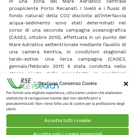
in una zona del Mare Adriatico centrale
prospiciente Porto Recanati. I livelli e i flussi di
fondo naturali della CO2 disciolta all’interfaccia
acqua-sedimento sono stati determinati nel
corso di una seconda campagna oceanografica
(CASE2, ottobre 2010), effettuata in un punto del
Mare Adriatico settentrionale mediante l’ausilio di
una camera bentica, in condizioni stagionali
tardo-estive. Una terza campagna (CASE3,
gennaio/febbraio 2011) è stata condotta nello
stesso punto della precedente, in condizioni
invernali, al fine di valutare eventuali effetti
Gestione Consenso Cookie
stagionali sui livelli e sui flussi di fondo naturale
Per fornire una migliore esperienza, utilizziamo cookie che elaborano
della CO2 disciolta. Nel Rapporto sono riportati i
statistiche di navigazione tramite dati non identificativi e
risultati preliminari delle analisi eseguite sui
pseudonimizzati. Non viene fatto uso di cookie per la profilazione degli
utenti.
campioni prelevati nel corso della campagna
CASE2.
Accetta tutti i cookie
Accetta solo i cookie essenziali