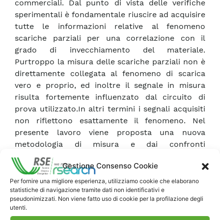
commerciali. Dal punto di vista delle verifiche
sperimentali è fondamentale riuscire ad acquisire
tutte le informazioni relative al fenomeno
scariche parziali per una correlazione con il
grado di invecchiamento del materiale.
Purtroppo la misura delle scariche parziali non è
direttamente collegata al fenomeno di scarica
vero e proprio, ed inoltre il segnale in misura
risulta fortemente influenzato dal circuito di
prova utilizzato.In altri termini i segnali acquisiti
non riflettono esattamente il fenomeno. Nel
presente lavoro viene proposta una nuova
metodologia di misura e dai confronti
preliminari è chiaramente evidenziato come
Gestione Consenso Cookie
questo metodo sia in linea di principio superiore
a quelli tradizionalmente utilizzati. Viene anche
Per fornire una migliore esperienza, utilizziamo cookie che elaborano
statistiche di navigazione tramite dati non identificativi e
mostrata la possibilità di effettuare una
pseudonimizzati. Non viene fatto uso di cookie per la profilazione degli
simulazione di scariche parziali e predirne il
utenti.
pattern. Nel prossimo futuro si intendono