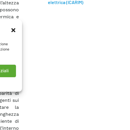
elettrica (ICARIM)
’altezza
 possono
ermica e
Gap-Type
g” delle
empre più
zione
che aeree
azione
ritorio e
guito di
ntali. In
ziali
mette un
ilevanti
seguenti
arità di
enti sui
tare la
lunghezza
iente di
l’interno