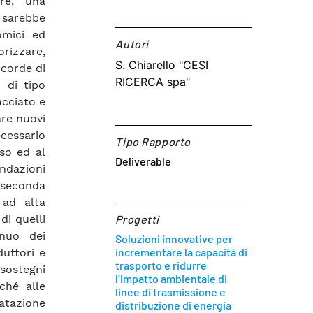
re, una
 sarebbe
omici ed
Autori​
rizzare,
S. Chiarello "CESI
 corde di
RICERCA spa"
 di tipo
acciato e
are nuovi
cessario
Tipo Rapporto
eso ed al
Deliverable
ndazioni
a seconda
 ad alta
di quelli
Progetti
inuo dei
Soluzioni innovative per
incrementare la capacità di
duttori e
trasporto e ridurre
sostegni
l’impatto ambientale di
rché alle
linee di trasmissione e
atazione
distribuzione di energia