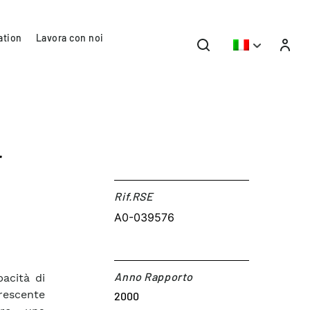
ation
Lavora con noi
r
Rif.RSE​
A0-039576
Anno Rapporto
pacità di
rescente
2000