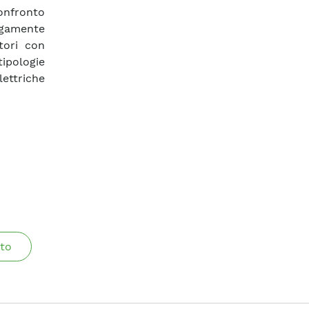
confronto
rgamente
tori con
tipologie
lettriche
to