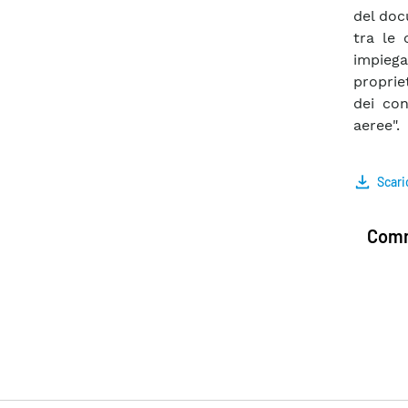
del doc
tra le 
impiega
proprie
dei con
aeree".
Scari
Comm