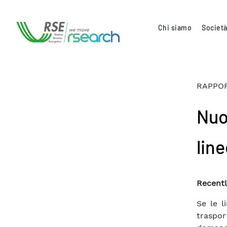
Chi siamo
Società
RAPPOR
Nuo
line
Recentl
Se le l
traspo