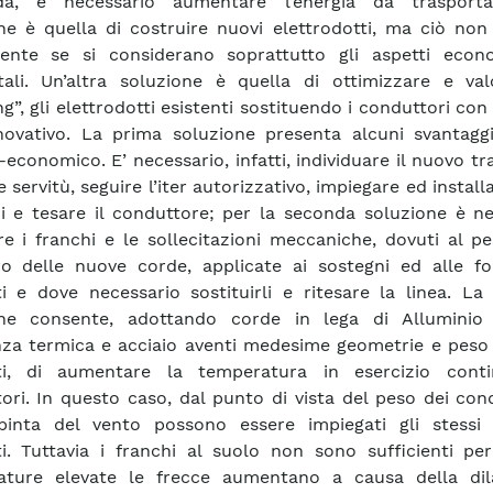
a, è necessario aumentare l’energia da trasporta
ne è quella di costruire nuovi elettrodotti, ma ciò non
iente se si considerano soprattutto gli aspetti econ
ali. Un’altra soluzione è quella di ottimizzare e valo
g”, gli elettrodotti esistenti sostituendo i conduttori con
novativo. La prima soluzione presenta alcuni svantaggi
-economico. E’ necessario, infatti, individuare il nuovo tr
 servitù, seguire l’iter autorizzativo, impiegare ed install
i e tesare il conduttore; per la seconda soluzione è ne
are i franchi e le sollecitazioni meccaniche, dovuti al p
o delle nuove corde, applicate ai sostegni ed alle fo
ti e dove necessario sostituirli e ritesare la linea. L
one consente, adottando corde in lega di Alluminio
nza termica e acciaio aventi medesime geometrie e peso 
nti, di aumentare la temperatura in esercizio cont
ori. In questo caso, dal punto di vista del peso dei con
pinta del vento possono essere impiegati gli stessi 
ti. Tuttavia i franchi al suolo non sono sufficienti pe
ature elevate le frecce aumentano a causa della dil