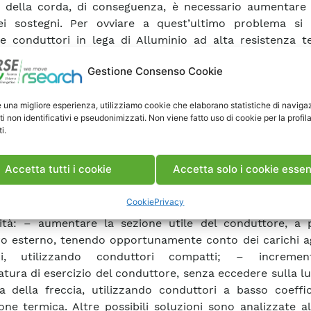
 della corda, di conseguenza, è necessario aumentare l
dei sostegni. Per ovviare a quest’ultimo problema si
re conduttori in lega di Alluminio ad alta resistenza t
a basso coefficiente di espansione lineare) o di tipo 
Gestione Consenso Cookie
ati in seguito nel documento. La soluzione di “upratin
sistenti rappresenta un potenziale risparmio, viste la s
e una migliore esperienza, utilizziamo cookie che elaborano statistiche di naviga
te difficoltà che la costruzione di nuove linee elettri
ti non identificativi e pseudonimizzati. Non viene fatto uso di cookie per la profil
a, in ragione di una già un’intensa utilizzazione del ter
i.
onseguente degradazione dei beni paesaggistici ed a se
giore sensibilità della collettività verso i problemi ambie
Accetta tutti i cookie
Accetta solo i cookie essen
ambito l’adozione di nuove tipologie di conduttori per
ento della capacità di trasporto senza richiedere r
Cookie
Privacy
he alla linea. Si possono considerare, ad esempio, le 
lità: – aumentare la sezione utile del conduttore, a p
o esterno, tenendo opportunamente conto dei carichi ag
ni, utilizzando conduttori compatti; – incremen
tura di esercizio del conduttore, senza eccedere sulla 
 della freccia, utilizzando conduttori a basso coeffic
ione termica. Altre possibili soluzioni sono analizzate al