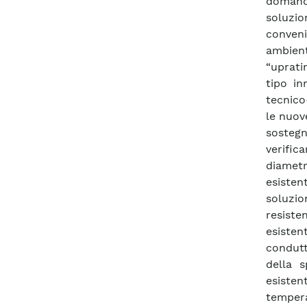
domand
soluzio
conven
ambient
“upratin
tipo in
tecnico
le nuove
sostegn
verific
diametr
esisten
soluzi
resiste
esiste
condutt
della s
esisten
temper