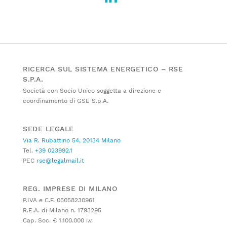
RICERCA SUL SISTEMA ENERGETICO – RSE
S.P.A.
Società con Socio Unico soggetta a direzione e
coordinamento di GSE S.p.A.
SEDE LEGALE
Via R. Rubattino 54, 20134 Milano
Tel.
+39 023992.1
PEC
rse@legalmail.it
REG. IMPRESE DI MILANO
P.IVA e C.F. 05058230961
R.E.A. di Milano n. 1793295
Cap. Soc. € 1.100.000 i.v.