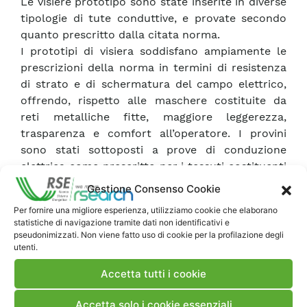
Le visiere prototipo sono state inserite in diverse
tipologie di tute conduttive, e provate secondo
quanto prescritto dalla citata norma.
I prototipi di visiera soddisfano ampiamente le
prescrizioni della norma in termini di resistenza
di strato e di schermatura del campo elettrico,
offrendo, rispetto alle maschere costituite da
reti metalliche fitte, maggiore leggerezza,
trasparenza e comfort all’operatore. I provini
sono stati sottoposti a prove di conduzione
elettrica come prescritto per i tessuti costituenti
la tuta conduttiva. Le prove hanno dato risultati
Gestione Consenso Cookie
solo parzialmente positivi, indicando possibili
Per fornire una migliore esperienza, utilizziamo cookie che elaborano
strategie di ulteriore miglioramento.
statistiche di navigazione tramite dati non identificativi e
I risultati di questo lavoro sono stati presentati
pseudonimizzati. Non viene fatto uso di cookie per la profilazione degli
utenti.
alla conferenza ICOLIM 2017 ottenendo un
premio per l’innovazione.
Accetta tutti i cookie
Accetta solo i cookie essenziali