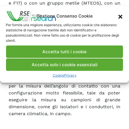
e F17) o con un gruppo metile (MTEOS), con un
processo sol gel catalizzato da base, ottenendo
Gestione Consenso Cookie
angoli di contatto compresi tra 138 e 147°. Risulta
rilevante il tempo diagitazione del sol che, a
Per fornire una migliore esperienza, utilizziamo cookie che elaborano
statistiche di navigazione tramite dati non identificativi e
seconda del gruppo funzionalizzante, può dare i
pseudonimizzati. Non viene fatto uso di cookie per la profilazione degli
migliori esiti tra le 4 e le 48 ore.
utenti.
I film più idrofobici sono quelli in cui si sono
fatte due immersioni. I casi nei quali è stato
Accetta tutti i cookie
depositato unprimo film di silice acida hanno
Accetta solo i cookie essenziali
mostrato un miglioramento nell’adesione del
secondo film funzionalizzato.
Cookie
Privacy
Infine, è stato allestito presso RSE un apparato
per la misura dell’angolo di contatto con una
configurazione molto flessibile, tale da poter
eseguire la misura su campioni di grande
dimensione, come gli isolatori e i conduttori, in
camera climatica, in campo.