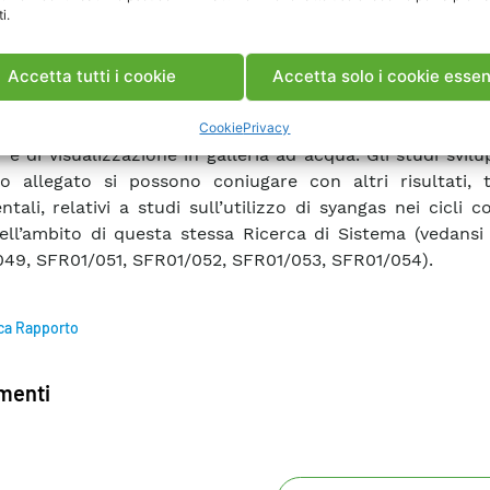
i.
di poter controllare i fenomeni di instabilità. La caratter
izioni isoterme, a freddo, non è ovviamente identica a q
izza nella realtà, ma è ugualmente significativa e più 
Accetta tutti i cookie
Accetta solo i cookie essen
 Le attività, svolte da ENEL Produzione e descritte nell’Al
tate condotte utilizzando le tecniche di Velocimetr
Cookie
Privacy
 e di visualizzazione in galleria ad acqua. Gli studi svilu
o allegato si possono coniugare con altri risultati, t
tali, relativi a studi sull’utilizzo di syangas nei cicli c
nell’ambito di questa stessa Ricerca di Sistema (vedansi
49, SFR01/051, SFR01/052, SFR01/053, SFR01/054).
ca Rapporto
enti