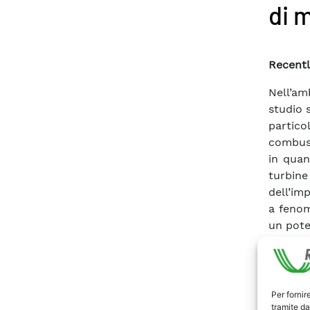
di 
Recentl
Nell’am
studio 
partico
combust
in quan
turbine
dell’im
a fenom
un pote
da gass
tema di
di vist
l’attiv
Per fornir
tramite da
moto al