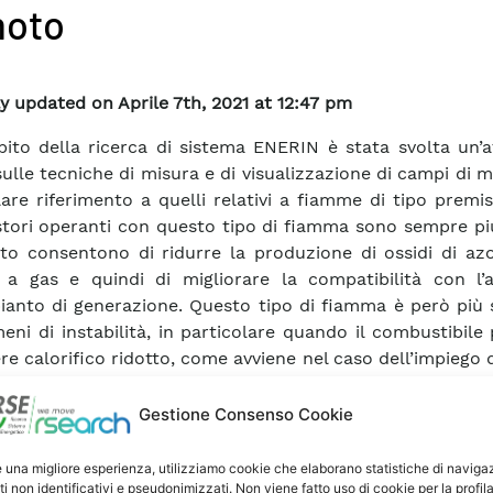
moto
y updated on Aprile 7th, 2021 at 12:47 pm
bito della ricerca di sistema ENERIN è stata svolta un’at
sulle tecniche di misura e di visualizzazione di campi di 
lare riferimento a quelli relativi a fiamme di tipo premis
ori operanti con questo tipo di fiamma sono sempre più 
to consentono di ridurre la produzione di ossidi di azo
 a gas e quindi di migliorare la compatibilità con l’
pianto di generazione. Questo tipo di fiamma è però più
eni di instabilità, in particolare quando il combustibile
re calorifico ridotto, come avviene nel caso dell’impiego 
ificazione di biomasse. L’analisi di questo tipo di fia
 studio affrontato nell’ambito della Ricerca di Sistema 
Gestione Consenso Cookie
a sia teorico che sperimentale. In questo rapporto si
ità di messa a punto di un sistema in grado di analizzare i
e una migliore esperienza, utilizziamo cookie che elaborano statistiche di naviga
ti non identificativi e pseudonimizzati. Non viene fatto uso di cookie per la profil
l’interno del sistema di combustione, al fine di compr