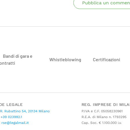
Pubblica un commen
Bandi di gara e
Whistleblowing
Certificazioni
ontratti
DE LEGALE
REG. IMPRESE DI MIL
 R. Rubattino 54, 20134 Milano
P.IVA e C.F. 05058230961
+39 023992.1
R.E.A. di Milano n. 1793295
C
rse@legalmail.it
Cap. Soc. € 1.100.000 i.v.