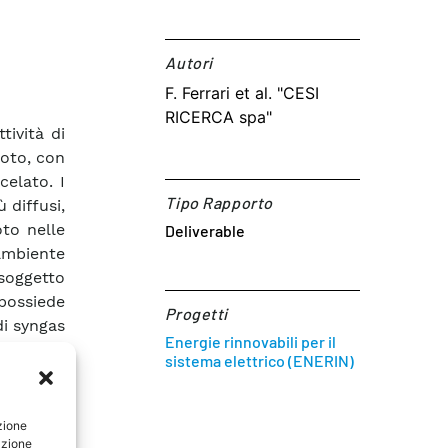
Autori​
F. Ferrari et al. "CESI
RICERCA spa"
tività di
moto, con
celato. I
Tipo Rapporto
diffusi,
to nelle
Deliverable
ambiente
 soggetto
 possiede
Progetti
di syngas
Energie rinnovabili per il
mma è un
sistema elettrico (ENERIN)
dal punto
 riporta
 campi di
zione
azione
endere e