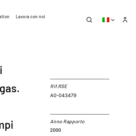
ation
Lavora con noi
i
 gas.
Rif.RSE​
A0-043479
mpi
Anno Rapporto
2000