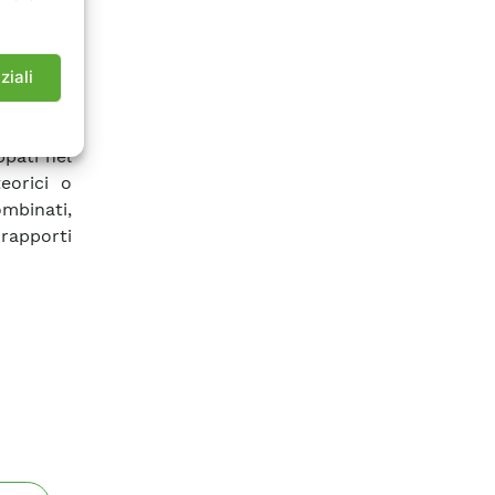
izzazione
uella che
facile da
ziali
legato 1,
ia Laser
ppati nel
eorici o
ombinati,
 rapporti