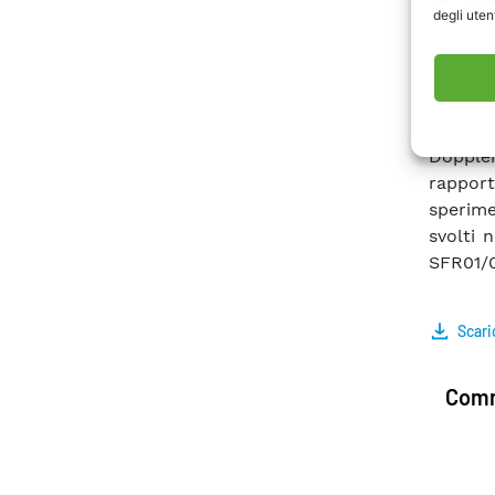
degli utent
quindi 
in cond
si real
gestire.
sono s
Doppler
rapport
sperimen
svolti 
SFR01/0
Scari
Comm