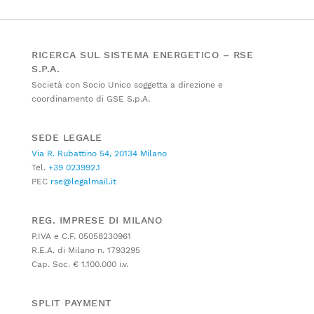
RICERCA SUL SISTEMA ENERGETICO – RSE
S.P.A.
Società con Socio Unico soggetta a direzione e
coordinamento di GSE S.p.A.
SEDE LEGALE
Via R. Rubattino 54, 20134 Milano
Tel.
+39 023992.1
PEC
rse@legalmail.it
REG. IMPRESE DI MILANO
P.IVA e C.F. 05058230961
R.E.A. di Milano n. 1793295
Cap. Soc. € 1.100.000 i.v.
SPLIT PAYMENT