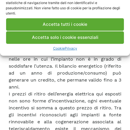
statistiche di navigazione tramite dati non identificativi e
Nell’ambito delle condizioni di ritiro dell’energia
pseudonimizzati. Non viene fatto uso di cookie per la profilazione degli
elettrica, esiste un ulteriore meccanismo,
utenti.
introdotto con delibera AEEG n. 28/06, che
Accetta tutti i cookie
estende lo scambio sul posto a tutte le
rinnovabili minori di 20 kW (e non solo al
Accetta solo i cookie essenziali
fotovoltaico): l’energia elettrica prodotta in
eccesso da un impianto a fonte rinnovabile è
Cookie
Privacy
scambiata con l’energia richiesta al distributore
nelle ore in cui l’impianto non è in grado di
soddisfare l’utenza. Il bilancio energetico (riferito
ad un anno di produzione/consumo) può
generare un credito, che permane valido fino a 3
anni.
I prezzi di ritiro dell’energia elettrica qui esposti
non sono forme d’incentivazione, ogni eventuale
incentivo si somma a questo prezzo di ritiro. Tra
gli incentivi riconosciuti agli impianti a fonte
rinnovabile e alla cogenerazione associata al
teleriscaldamento esiste il meccanismo dei