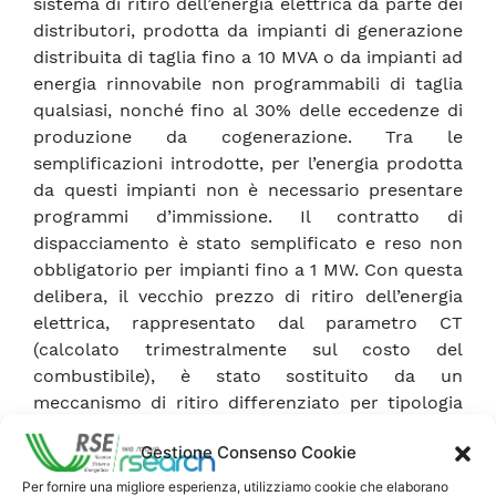
sistema di ritiro dell’energia elettrica da parte dei
distributori, prodotta da impianti di generazione
distribuita di taglia fino a 10 MVA o da impianti ad
energia rinnovabile non programmabili di taglia
qualsiasi, nonché fino al 30% delle eccedenze di
produzione da cogenerazione. Tra le
semplificazioni introdotte, per l’energia prodotta
da questi impianti non è necessario presentare
programmi d’immissione. Il contratto di
dispacciamento è stato semplificato e reso non
obbligatorio per impianti fino a 1 MW. Con questa
delibera, il vecchio prezzo di ritiro dell’energia
elettrica, rappresentato dal parametro CT
(calcolato trimestralmente sul costo del
combustibile), è stato sostituito da un
meccanismo di ritiro differenziato per tipologia
d’impianto (rinnovabili, rinnovabili <= 1 MW,
Gestione Consenso Cookie
cogenerazione, altri) e aggiornato mensilmente
(o annualmente) dagli organismi competenti.
Per fornire una migliore esperienza, utilizziamo cookie che elaborano