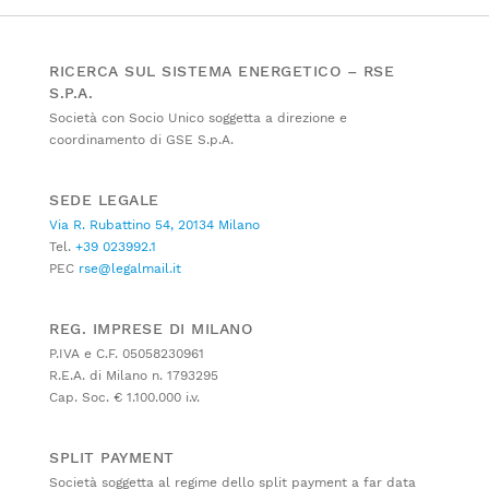
RICERCA SUL SISTEMA ENERGETICO – RSE
S.P.A.
Società con Socio Unico soggetta a direzione e
coordinamento di GSE S.p.A.
SEDE LEGALE
Via R. Rubattino 54, 20134 Milano
Tel.
+39 023992.1
PEC
rse@legalmail.it
REG. IMPRESE DI MILANO
P.IVA e C.F. 05058230961
R.E.A. di Milano n. 1793295
Cap. Soc. € 1.100.000 i.v.
SPLIT PAYMENT
Società soggetta al regime dello split payment a far data