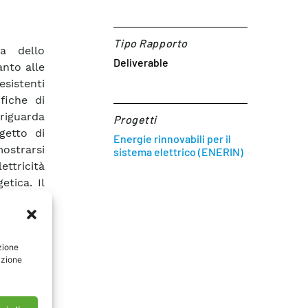
Tipo Rapporto
a dello
Deliverable
anto alle
esistenti
fiche di
riguarda
Progetti
getto di
Energie rinnovabili per il
strarsi
sistema elettrico (ENERIN)
ettricità
etica. Il
’attività
allegato.
 diverse
zione
e. Alcune
azione
velarsi
a dati ed
azione, è