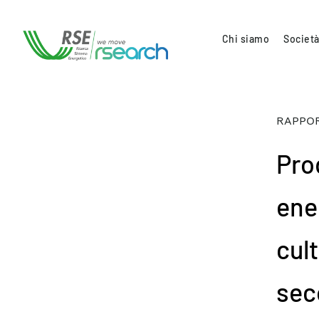
Chi siamo
Società
RAPPOR
Pro
ene
cul
sec