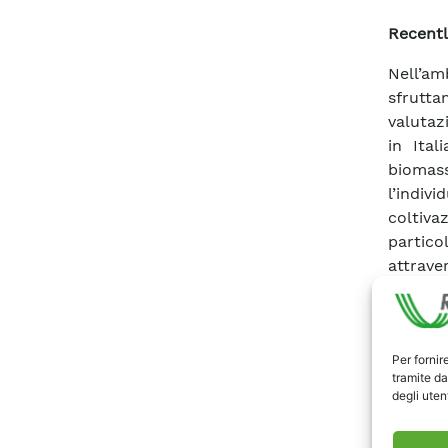
Recentl
Nell’a
sfrutta
valutaz
in Ital
biomas
l’indiv
coltiv
partico
attrave
tema in
relativ
Esso ri
Per fornir
biomass
tramite da
di que
degli utent
partico
informa