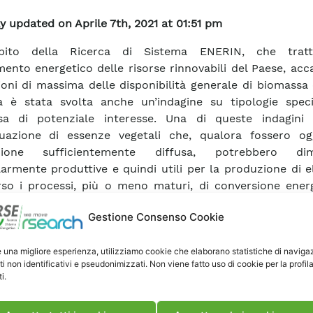
y updated on Aprile 7th, 2021 at 01:51 pm
mbito della Ricerca di Sistema ENERIN, che tratt
mento energetico delle risorse rinnovabili del Paese, acc
ioni di massima delle disponibilità generale di biomassa 
ia è stata svolta anche un’indagine su tipologie speci
sa di potenziale interesse. Una di queste indagini 
iduazione di essenze vegetali che, qualora fossero og
azione sufficientemente diffusa, potrebbero dimo
larmente produttive e quindi utili per la produzione di el
rso i processi, più o meno maturi, di conversione energ
 questione è stato svolto da ENEL Produzione, che per l
Gestione Consenso Cookie
a al secondo semestre 2000 ha prodotto il rapporto qui 
porta in particolare una serie di schede sintetiche su
e una migliore esperienza, utilizziamo cookie che elaborano statistiche di naviga
e, molte delle quali non presenti sul territorio nazional
ti non identificativi e pseudonimizzati. Non viene fatto uso di cookie per la profil
ste, in seguito ad adattamento, potrebbero ri
i.
larmente produttive per gli utilizzi energetici. Oltre 
zioni generali e specifici sulle specie prese in consider