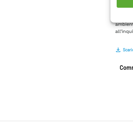
riporta
diffusa
relati
ambien
all’inq
Scari
Comm