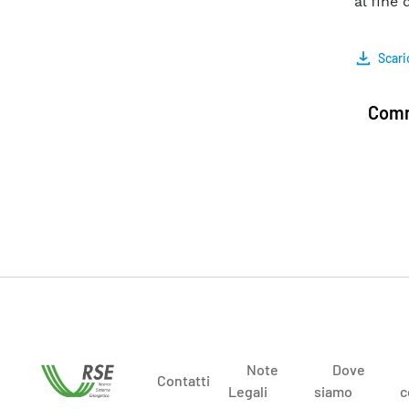
al fine
Scari
Comm
Note
Dove
Contatti
Legali
siamo
c