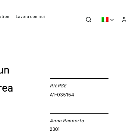
ation
Lavora con noi
 un
rea
Rif.RSE​
A1-035154
Anno Rapporto
2001