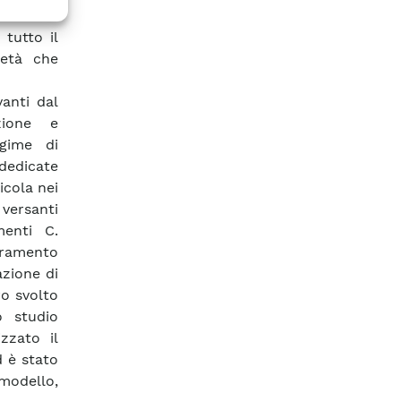
ell’Enel
 tutto il
ietà che
anti dal
zione e
egime di
dedicate
icola nei
 versanti
menti C.
oramento
azione di
ro svolto
o studio
zzato il
d è stato
 modello,