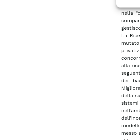
manteni
nella “
compar
gestisc
La Rice
mutato
privat
concorr
alla ric
seguent
dei ba
Miglior
della si
sistemi
nell’a
dell’in
modello
messo a