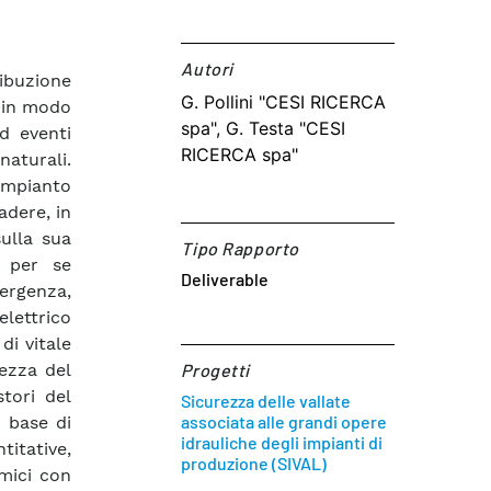
Autori​
ibuzione
G. Pollini "CESI RICERCA
e in modo
spa", G. Testa "CESI
d eventi
RICERCA spa"
naturali.
’impianto
adere, in
ulla sua
Tipo Rapporto
i per se
Deliverable
ergenza,
lettrico
 di vitale
rezza del
Progetti
tori del
Sicurezza delle vallate
associata alle grandi opere
a base di
idrauliche degli impianti di
itative,
produzione (SIVAL)
omici con