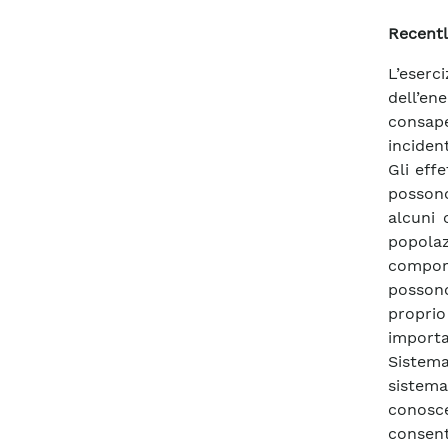
Recentl
L’eserc
dell’en
consape
incident
Gli effe
possono
alcuni 
popolaz
compor
possono
proprio 
importa
Sistema
sistema
conosc
consent