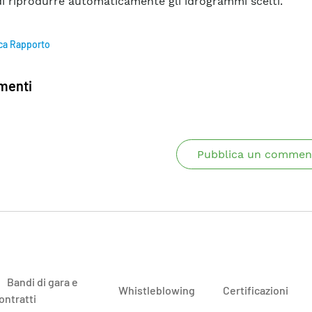
 di riprodurre automaticamente gli idrogrammi scelti.
ca Rapporto
enti
Pubblica un commen
Bandi di gara e
Whistleblowing
Certificazioni
ontratti