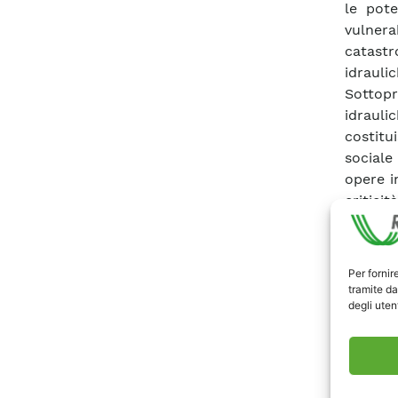
le pote
vulnera
catastro
idrauli
Sottopr
idraul
costitu
sociale
opere i
critici
legati 
sismici
delle va
Per fornir
Ente na
tramite da
degli utent
sistema
determ
standa
partic
monopol