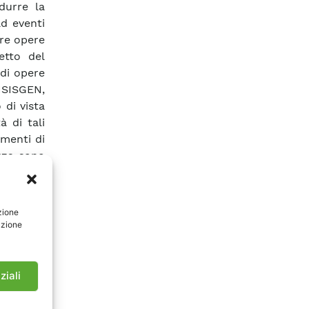
idurre la
ad eventi
tre opere
etto del
ndi opere
ISISGEN,
di vista
à di tali
menti di
ezza sono
ivelli di
erabilità
nza di un
zione
0 anni il
azione
icità ha
 elevato
dizione
ziali
egime di
cative al