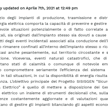
y updated on Aprile 7th, 2021 at 12:49 pm
izio degli impianti di produzione, trasmissione e distr
ergia elettrica comporta la capacità di prevenire e gestir
vole situazioni potenzialmente o di fatto correlate a
ali, sia originati dall’impianto stesso sia dovuti a cause 
tti degli eventi incidentali associati alla conduzione dell
 rimanere confinati all’interno dell’impianto stesso o ric
casi anche pesantemente, sul territorio circostante e s
ione. Viceversa, eventi naturali catastrofici, che d
tano stati di calamità o comunque di notevole em
 compromettere seriamente l’efficienza del sistema e
in tali situazioni, in cui la disponibilità di energia risulta
nza. L’obiettivo principale del Progetto SISISGEN “Sicu
 Elettrico” è quello di mettere a disposizione dei Ges
 elettrico un insieme di strumenti decisionali che, sull
enze costantemente aggiornate e di valutazioni quant
ano di gestire gli impianti bilanciando gli aspetti econ