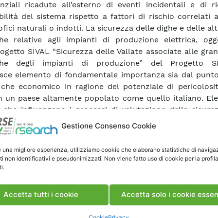
nziali ricadute all’esterno di eventi incidentali e di r
bilità del sistema rispetto a fattori di rischio correlati 
fici naturali o indotti. La sicurezza delle dighe e delle al
che relative agli impianti di produzione elettrica, ogg
ogetto SIVAL “Sicurezza delle Vallate associate alle gra
iche degli impianti di produzione” del Progetto S
isce elemento di fondamentale importanza sia dal punto 
 che economico in ragione del potenziale di pericolosit
n un paese altamente popolato come quello italiano. Ele
tà che influenzano i processi di valutazione della sicur
all’età media delle dighe (circa 50 anni), agli elevati l
Gestione Consenso Cookie
tà di estese aree del territorio nazionale, alla alta vuln
llate nei confronti di eventi di piena eccezionali. L’esiste
e una migliore esperienza, utilizziamo cookie che elaborano statistiche di naviga
zionale dell’energia elettrica che ha gestito per circa 3
ti non identificativi e pseudonimizzati. Non viene fatto uso di cookie per la profil
i.
 di produzione, trasmissione e distribuzione di elettr
inato, dal punto di vista del conseguimento di un
rd di sicurezza delle opere idrauliche, una con
Accetta tutti i cookie
Accetta solo i cookie essen
olarmente favorevole per le seguenti ragioni: − il r
io elettrico ha consentito di destinare risorse signifi
Cookie
Privacy