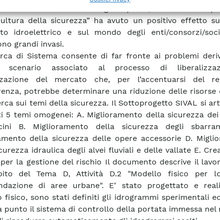
mento della sicurezza degli impianti; − la leadership d
cultura della sicurezza” ha avuto un positivo effetto su
to idroelettrico e sul mondo degli enti/consorzi/soc
ono grandi invasi.
rca di Sistema consente di far fronte ai problemi deriv
 scenario associato al processo di liberalizza
izzazione del mercato che, per l’accentuarsi del r
enza, potrebbe determinare una riduzione delle risorse 
erca sui temi della sicurezza. Il Sottoprogetto SIVAL si art
i 5 temi omogenei: A. Miglioramento della sicurezza dei
cini B. Miglioramento della sicurezza degli sbarra
amento della sicurezza delle opere accessorie D. Migli
curezza idraulica degli alvei fluviali e delle vallate E. Cre
 per la gestione del rischio Il documento descrive il lavo
mbito del Tema D, Attività D.2 "Modello fisico per l
ondazione di aree urbane". E’ stato progettato e reali
 fisico, sono stati definiti gli idrogrammi sperimentali e
 punto il sistema di controllo della portata immessa nel