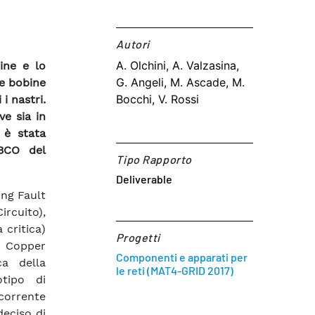
Autori​
A. Olchini, A. Valzasina,
gine e lo
G. Angeli, M. Ascade, M.
re bobine
Bocchi, V. Rossi
i nastri.
ve sia in
 è stata
YBCO del
Tipo Rapporto
Deliverable
ing Fault
rcuito),
 critica)
Progetti
m Copper
Componenti e apparati per
ca della
le reti (MAT4-GRID 2017)
otipo di
 corrente
deciso di