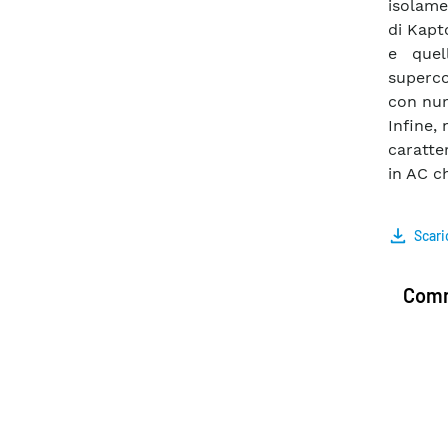
isolame
di Kapt
e quel
superco
con num
Infine,
caratte
in AC c
Scari
Comm