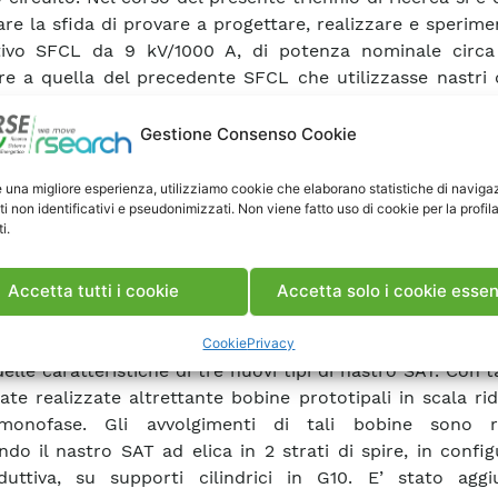
are la sfida di provare a progettare, realizzare e sperim
itivo SFCL da 9 kV/1000 A, di potenza nominale circa
re a quella del precedente SFCL che utilizzasse nastri 
zione nastri superconduttori ad alta temperatura (S
alle migliori prestazioni elettriche, dovrebbero consen
Gestione Consenso Cookie
ne dei costi del sistema e di esercizio. Come attività pre
alizzare del nuovo SFCL nella taglia finale, sono state
e una migliore esperienza, utilizziamo cookie che elaborano statistiche di naviga
ti non identificativi e pseudonimizzati. Non viene fatto uso di cookie per la profil
e prove di caratterizzazione sperimentale di nuovi nast
i.
ase di YBCO (YBaCuO) o GdBCO (GdBa2Cu3O7−X) uni
zione e simulazione numerica delle loro proprietà e 
amento in dispositivi innovativi per la rete elettric
Accetta tutti i cookie
Accetta solo i cookie essen
e alternata (CA) che in corrente continua (CC).
sente rapporto è descritta l’attività riguardante l’inda
Cookie
Privacy
elle caratteristiche di tre nuovi tipi di nastro SAT. Con ta
ate realizzate altrettante bobine prototipali in scala ri
onofase. Gli avvolgimenti di tali bobine sono re
ndo il nastro SAT ad elica in 2 strati di spire, in confi
duttiva, su supporti cilindrici in G10. E’ stato agg