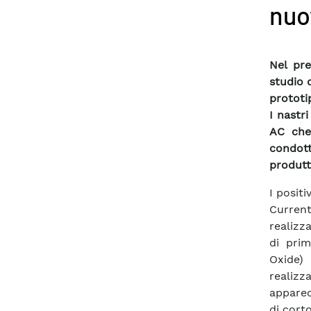
nuo
Nel pre
studio d
prototip
I nastr
AC che
condot
produtt
I posit
Curren
realizz
di pri
Oxide)
realiz
apparec
di corto