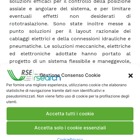
soluzioni efficaci per il controllo della posizione
assiale e angolare del sistema, e per limitare
eventuali effetti non desiderati di
rototraslazione. Sono state inoltre messe a
punto soluzioni per il layout razionale dei
cablaggi elettrici e della connessioni idrauliche e
pneumatiche. Le soluzioni meccaniche, elettriche
ed elettroniche adottate hanno portato al
progetto di un sistema flessibile e maneggevole,
in grado di accettare condizioni di accesso
Gestione Consenso Cookie
spesso molto difficili; il sistema è ad elevato
grado di protezione ed adatto all’ambiente ostile
Per fornire una migliore esperienza, utilizziamo cookie che elaborano
statistiche di navigazione tramite dati non identificativi e
in cui la meccanica e la strumentazione sono
pseudonimizzati. Non viene fatto uso di cookie per la profilazione degli
chiamati ad operare.
utenti.
Accetta tutti i cookie
Scarica Rapporto
Accetta solo i cookie essenziali
Commenti
Cookie
Privacy