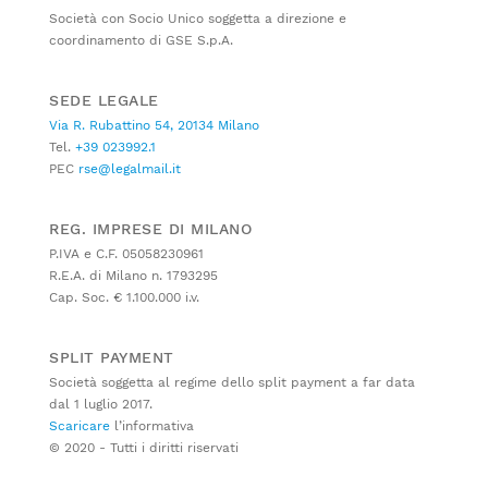
Società con Socio Unico soggetta a direzione e
coordinamento di GSE S.p.A.
SEDE LEGALE
Via R. Rubattino 54, 20134 Milano
Tel.
+39 023992.1
PEC
rse@legalmail.it
REG. IMPRESE DI MILANO
P.IVA e C.F. 05058230961
R.E.A. di Milano n. 1793295
Cap. Soc. € 1.100.000 i.v.
SPLIT PAYMENT
Società soggetta al regime dello split payment a far data
dal 1 luglio 2017.
Scaricare
l’informativa
© 2020 - Tutti i diritti riservati