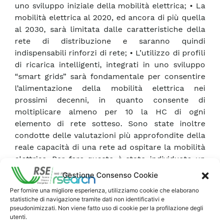
uno sviluppo iniziale della mobilità elettrica; • La
mobilità elettrica al 2020, ed ancora di più quella
al 2030, sarà limitata dalle caratteristiche della
rete di distribuzione e saranno quindi
indispensabili rinforzi di rete; • L’utilizzo di profili
di ricarica intelligenti, integrati in uno sviluppo
“smart grids” sarà fondamentale per consentire
l’alimentazione della mobilità elettrica nei
prossimi decenni, in quanto consente di
moltiplicare almeno per 10 la HC di ogni
elemento di rete sotteso. Sono state inoltre
condotte delle valutazioni più approfondite della
reale capacità di una rete ad ospitare la mobilità
elettrica. Per fare questo è stato individuato un
nuovo indicatore definito “Time-Dependent
Gestione Consenso Cookie
Hosting Capacity (tdHC)”, che, meglio della HC,
Per fornire una migliore esperienza, utilizziamo cookie che elaborano
permette di tenere conto della durata della
statistiche di navigazione tramite dati non identificativi e
ricarica in modo da identificare gli eventuali
pseudonimizzati. Non viene fatto uso di cookie per la profilazione degli
utenti.
vincoli di rete. Il parametro tdHC, tenendo conto