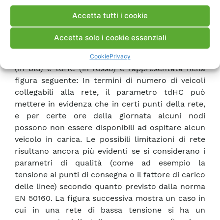
della durata di carica dei PEV, “satura” la rete per
Accetta tutti i cookie
un tempo pari alla durata della carica,
prevenendo connessioni che non potrebbero
Accetta solo i cookie essenziali
essere completate senza superare i limiti di
funzionamento della rete. La differenza tra HC
Cookie
Privacy
(in blu) e tdHC (in rosso) è rappresentata nella
figura seguente: In termini di numero di veicoli
collegabili alla rete, il parametro tdHC può
mettere in evidenza che in certi punti della rete,
e per certe ore della giornata alcuni nodi
possono non essere disponibili ad ospitare alcun
veicolo in carica. Le possibili limitazioni di rete
risultano ancora più evidenti se si considerano i
parametri di qualità (come ad esempio la
tensione ai punti di consegna o il fattore di carico
delle linee) secondo quanto previsto dalla norma
EN 50160. La figura successiva mostra un caso in
cui in una rete di bassa tensione si ha un