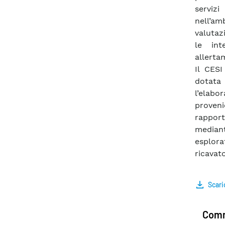
serviz
nell’am
valutaz
le int
allerta
Il CESI
dotata 
l’elabo
provenie
rapporto
mediant
esplora
ricavat
Scari
Comm