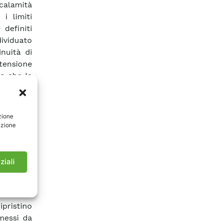
 calamità
i limiti
 definiti
ividuato
inuità di
tensione
e che la
ta dalla
el corso
 causano
zione
ico, che
azione
i servizi
ntre non
ausi una
ziali
la durata
rmanenti,
 Società
ipristino
messi da