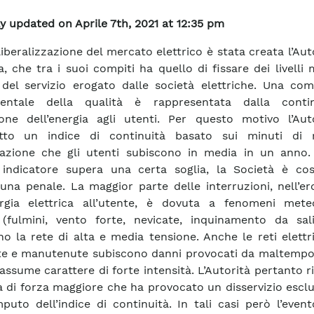
y updated on Aprile 7th, 2021 at 12:35 pm
liberalizzazione del mercato elettrico è stata creata l’Aut
a, che tra i suoi compiti ha quello di fissare dei livelli 
 del servizio erogato dalle società elettriche. Una co
entale della qualità è rappresentata dalla conti
one dell’energia agli utenti. Per questo motivo l’Aut
otto un indice di continuità basato sui minuti di
tazione che gli utenti subiscono in media in un anno
indicatore supera una certa soglia, la Società è cos
una penale. La maggior parte delle interruzioni, nell’e
ergia elettrica all’utente, è dovuta a fenomeni meteo
 (fulmini, vento forte, nevicate, inquinamento da sal
no la rete di alta e media tensione. Anche le reti elett
te e manutenute subiscono danni provocati da maltemp
assume carattere di forte intensità. L’Autorità pertanto 
a di forza maggiore che ha provocato un disservizio esc
puto dell’indice di continuità. In tali casi però l’eve