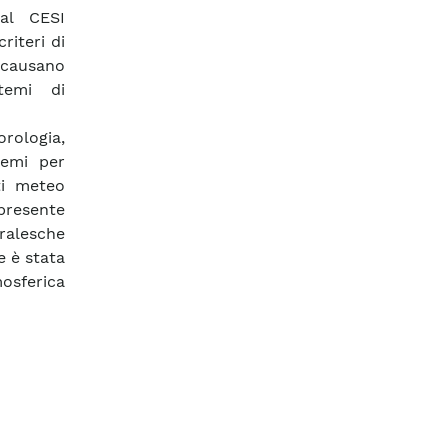
dal CESI
riteri di
e causano
stemi di
rologia,
temi per
ti meteo
 presente
oralesche
e è stata
mosferica