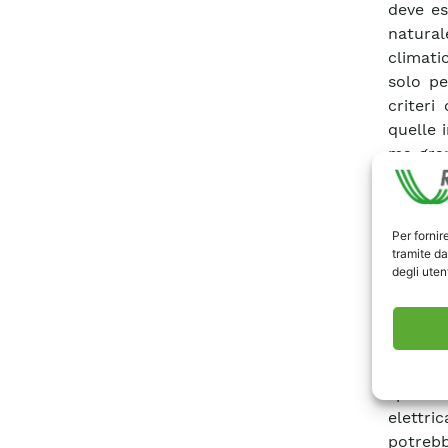
deve es
natural
climati
solo pe
criteri
quelle 
ma gran
contin
maggio
dell’an
Per fornir
disserv
tramite da
degli utent
compren
di moni
sempre 
disalim
dell’in
spesso 
elettri
potrebb