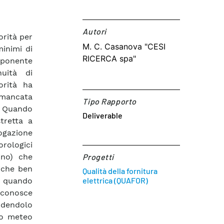
Autori​
orità per
M. C. Casanova "CESI
minimi di
RICERCA spa"
mponente
nuità di
orità ha
 mancata
Tipo Rapporto
. Quando
Deliverable
tretta a
rogazione
rologici
ino) che
Progetti
riche ben
Qualità della fornitura
elettrica (QUAFOR)
o quando
riconosce
ludendolo
nto meteo