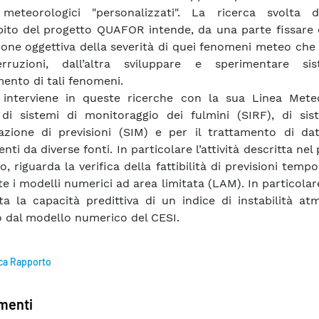
i meteorologici "personalizzati". La ricerca svolta 
bito del progetto QUAFOR intende, da una parte fissare c
ione oggettiva della severità di quei fenomeni meteo ch
erruzioni, dall’altra sviluppare e sperimentare si
mento di tali fenomeni.
 interviene in queste ricerche con la sua Linea Meteo
di sistemi di monitoraggio dei fulmini (SIRF), di sis
razione di previsioni (SIM) e per il trattamento di da
nti da diverse fonti. In particolare l’attività descritta nel
, riguarda la verifica della fattibilità di previsioni temp
e i modelli numerici ad area limitata (LAM). In particolar
ta la capacità predittiva di un indice di instabilità at
o dal modello numerico del CESI.
ca Rapporto
enti