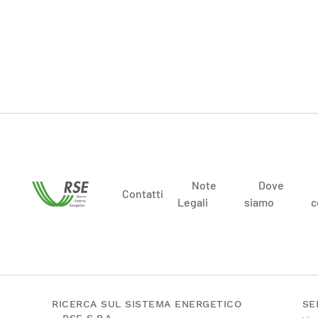
Note
Dove
Contatti
Legali
siamo
c
RICERCA SUL SISTEMA ENERGETICO
SE
– RSE S.P.A.