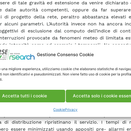
sere di tale gravità ed estensione da venire dichiarato
e dalle autorità competenti, oppure da far superare 
ci di progetto della rete, peraltro abbastanza elevati e
r alcuni parametri. L’Autorità invece non ha ancora ind
 oggettivi di esclusione dal computo dell’indice di cont
interruzioni provocate da fenomeni meteo di limitata es
de intensità come ad esempio i temporali. Ne consegu
uità del servizio elettrico è ancora molto influenza
Gestione Consenso Cookie
re o minore frequenza di questo tipo di evento n
no. L’individuazione e la valutazione dei fenomeni che
e una migliore esperienza, utilizziamo cookie che elaborano statistiche di naviga
izi è un problema da risolvere in un ambito meteorolog
ti non identificativi e pseudonimizzati. Non viene fatto uso di cookie per la profil
i.
da sia le conoscenze sui fenomeni, sia le potenzialità de
toraggio e previsione nell’individuarli e valutarli. Me
può essere evitato che un’interruzione su una linea c
Accetta tutti i cookie
Accetta solo i cookie essen
entazione temporanea dell’energia elettrica all’utente, 
terruzione, specialmente per quelle classificate come pe
Cookie
Privacy
dipende invece dalla prontezza con cui le squadre della
ca di distribuzione ripristinano il servizio. I tempi di r
ero essere minimizzati usando appositi pre- allarmi e