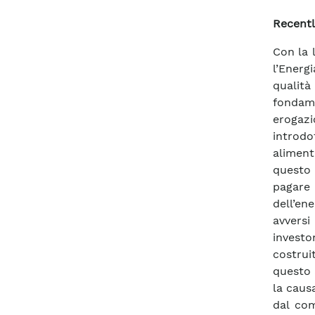
Recentl
Con la 
l’Energi
qualità
fondam
erogazi
introd
alimen
questo 
pagare 
dell’en
avversi
investo
costrui
questo 
la caus
dal com