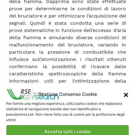
della fiamma. Dapprima sono state effettuate
prove per determinarne le condizioni di lavoro
del bruciatore e per ottimizzare l’acquisizione dei
segnali. Quindi è stata condotta una serie di
prove sistematiche in funzione dell’eccesso d’aria
della fiamma e simulando diverse condizioni di
malfunzionamento del bruciatore, variando in
particolare la pressione di combustibile che
influisce sull’atomizzazione. I risultati ottenuti
confermano la possibilità di ricavare dalle
caratteristiche spettroscopiche della fiamma
informazioni utili per l’ottimizzazione della
combustione. In particolare, il rapporto tra le
Gestione Consenso Cookie
intensità di radiazione nell’UV e nel Vis-IR si è
dimostrato un parametro sensibile al variare del
Per fornire una migliore esperienza, utilizziamo cookie che elaborano
statistiche di navigazione tramite dati non identificativi e
rapporto di equivalenza della fiamma e
pseudonimizzati. Non viene fatto uso di cookie per la profilazione degli
dipendente dalla pressione di combustibile. Per
utenti.
una completa validazione del metodo i risultati
Accetta tutti i cookie
ottenuti dovrebbero essere verificati mediante