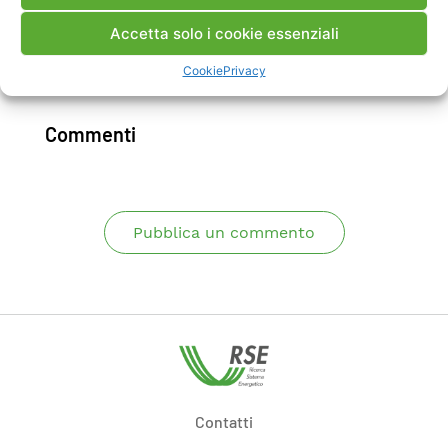
prove su un impianto reale.
Accetta solo i cookie essenziali
Cookie
Privacy
Scarica Rapporto
Commenti
Pubblica un commento
Contatti