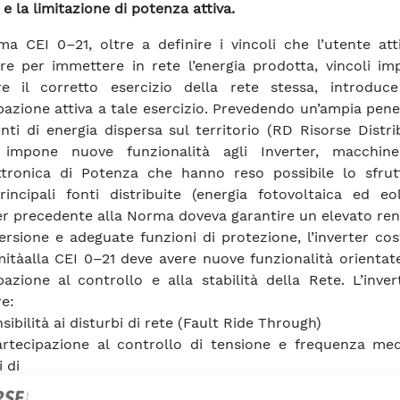
 e la limitazione di potenza attiva.
a CEI 0–21, oltre a definire i vincoli che l’utente att
are per immettere in rete l’energia prodotta, vincoli im
re il corretto esercizio della rete stessa, introduc
pazione attiva a tale esercizio. Prevedendo un’ampia pen
onti di energia dispersa sul territorio (RD Risorse Distrib
impone nuove funzionalità agli Inverter, macchin
ettronica di Potenza che hanno reso possibile lo sfru
rincipali fonti distribuite (energia fotovoltaica ed eo
ter precedente alla Norma doveva garantire un elevato r
ersione e adeguate funzioni di protezione, l’inverter cos
itàalla CEI 0–21 deve avere nuove funzionalità orientat
pazione al controllo e alla stabilità della Rete. L’inve
re:
ensibilità ai disturbi di rete (Fault Ride Through)
artecipazione al controllo di tensione e frequenza med
 di
zione della potenza attiva in condizioni di sovrafrequenza 