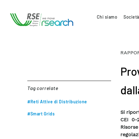
Chi siamo
Società
RAPPOR
Prov
dal
Tag correlate
#Reti Attive di Distribuzione
Si ripo
#Smart Grids
CEI 0-
Risors
regolaz