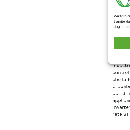
•erogaz
pertant
Per fornir
funzio
tramite da
L’esec
degli utent
specific
l’aspet
conform
funzio
notevol
industr
control
che la 
probabil
quindi 
applica
Inverte
rete BT.