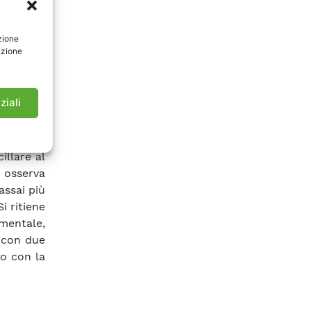
ritenuto
ristiche
zione
a Norma.
azione
ionalità
vi, sotto
letamente
ziali
 le nuove
empo una
 apparati
illare al
o osserva
assai più
i ritiene
mentale,
 con due
to con la