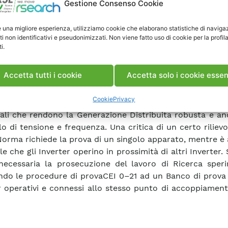
Gestione Consenso Cookie
ione di potenza reattiva con diverse modalità. Si è 
o di interesse provare un Inverter trifase con caratte
e una migliore esperienza, utilizziamo cookie che elaborano statistiche di naviga
nali avanzate, seppur costruito precedentemente all
ti non identificativi e pseudonimizzati. Non viene fatto uso di cookie per la profil
uzione delle prove per la verifica delle nuove funz
i.
ate dalla CEI 0–21 ha portato a risultati molto significati
to sia operativo, sia sistemistico. Pur non essendo comp
Accetta tutti i cookie
Accetta solo i cookie essen
e alla CEI 0–21, l’Inverter provato è capace di fornire
nalità partecipative richieste, mostrando al cont
Cookie
Privacy
e robustezza. La tecnologia è quindi riuscita a fornire
iali che rendono la Generazione Distribuita robusta e anc
lo di tensione e frequenza. Una critica di un certo riliev
Norma richiede la prova di un singolo apparato, mentre è 
e che gli Inverter operino in prossimità di altri Inverter. S
necessaria la prosecuzione del lavoro di Ricerca speri
ndo le procedure di provaCEI 0–21 ad un Banco di prova
r operativi e connessi allo stesso punto di accoppiamen