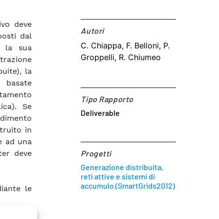
ivo deve
Autori​
posti dal
C. Chiappa, F. Belloni, P.
e la sua
Groppelli, R. Chiumeo
etrazione
uite), la
e basate
ttamento
Tipo Rapporto
lica). Se
Deliverable
endimento
truito in
e ad una
rter deve
Progetti
Generazione distribuita,
reti attive e sistemi di
accumulo (SmartGrids2012)
iante le
di rete