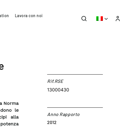
ation
Lavora con noi
e
Rif.RSE​
13000430
 la Norma
ndono le
Anno Rapporto
ipi alla
2012
 potenza