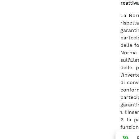
reattiva
La Norm
rispett
garanti
parteci
delle f
Norma 
sull’El
delle p
l’Inver
di conv
conform
parteci
garanti
1. l’ins
2. la p
funzioni
•limita